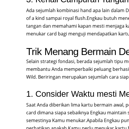
Ada sejumlah kombinasi hand apa lain dalam De
of a kind sampai royal flush.Engkau butuh m
tangan dan memahami kapan mesti menjaga k
menukar card bagi menguji mendapatkan kartu
Trik Menang Bermain D
Selain strategi fondasi, berada sejumlah tipu
membantu Anda memperbaiki peluang berhasil
Wild. Beriringan merupakan sejumlah cara sia
1. Consider Waktu mesti M
Saat Anda diberikan lima kartu bermain awal,
card dimana siapa sebaiknya Engkau maintain 
semestinya Kamu menukar.Apabila Engkau pun
perhatikan apakah Kamu perlu menukar kart