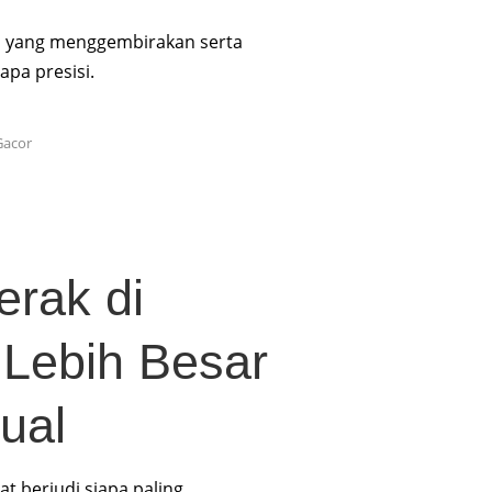
n yang menggembirakan serta
pa presisi.
 Gacor
rak di
 Lebih Besar
ual
at berjudi siapa paling