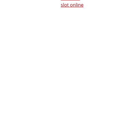
slot online