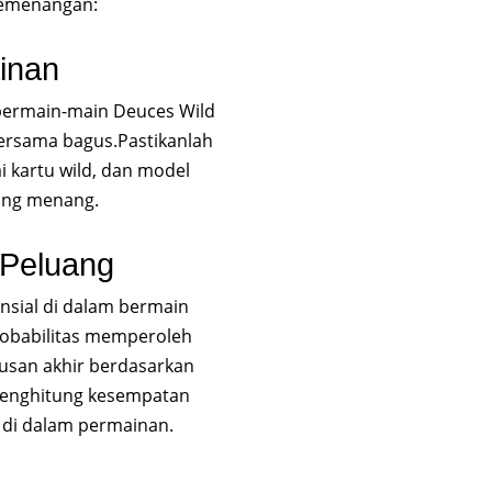
emenangan:
inan
bermain-main Deuces Wild
ersama bagus.Pastikanlah
i kartu wild, dan model
ang menang.
 Peluang
nsial di dalam bermain
obabilitas memperoleh
usan akhir berdasarkan
menghitung kesempatan
 di dalam permainan.