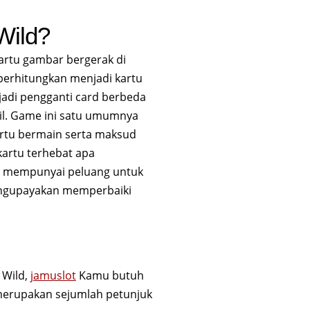
Wild?
artu gambar bergerak di
perhitungkan menjadi kartu
adi pengganti card berbeda
l. Game ini satu umumnya
artu bermain serta maksud
 kartu terhebat apa
n mempunyai peluang untuk
engupayakan memperbaiki
 Wild,
jamuslot
Kamu butuh
 merupakan sejumlah petunjuk