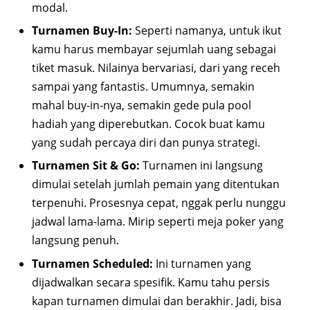
modal.
Turnamen Buy-In:
Seperti namanya, untuk ikut
kamu harus membayar sejumlah uang sebagai
tiket masuk. Nilainya bervariasi, dari yang receh
sampai yang fantastis. Umumnya, semakin
mahal buy-in-nya, semakin gede pula pool
hadiah yang diperebutkan. Cocok buat kamu
yang sudah percaya diri dan punya strategi.
Turnamen Sit & Go:
Turnamen ini langsung
dimulai setelah jumlah pemain yang ditentukan
terpenuhi. Prosesnya cepat, nggak perlu nunggu
jadwal lama-lama. Mirip seperti meja poker yang
langsung penuh.
Turnamen Scheduled:
Ini turnamen yang
dijadwalkan secara spesifik. Kamu tahu persis
kapan turnamen dimulai dan berakhir. Jadi, bisa