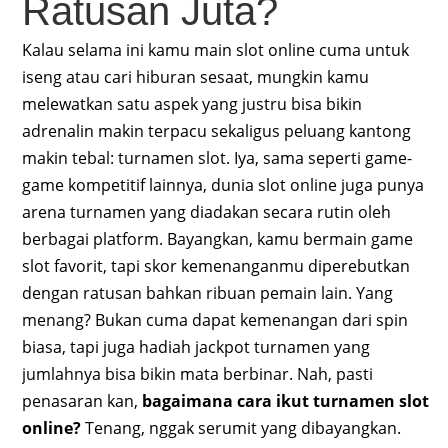
Ratusan Juta?
Kalau selama ini kamu main slot online cuma untuk
iseng atau cari hiburan sesaat, mungkin kamu
melewatkan satu aspek yang justru bisa bikin
adrenalin makin terpacu sekaligus peluang kantong
makin tebal: turnamen slot. Iya, sama seperti game-
game kompetitif lainnya, dunia slot online juga punya
arena turnamen yang diadakan secara rutin oleh
berbagai platform. Bayangkan, kamu bermain game
slot favorit, tapi skor kemenanganmu diperebutkan
dengan ratusan bahkan ribuan pemain lain. Yang
menang? Bukan cuma dapat kemenangan dari spin
biasa, tapi juga hadiah jackpot turnamen yang
jumlahnya bisa bikin mata berbinar. Nah, pasti
penasaran kan,
bagaimana cara ikut turnamen slot
online?
Tenang, nggak serumit yang dibayangkan.