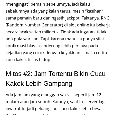
“mengingat” pemain sebelumnya. Jadi kalau
sebelumnya ada yang kalah terus, mesin “kasihan”
sama pemain baru dan ngasih jackpot. Faktanya, RNG
(Random Number Generator) di slot online itu bekerja
secara acak setiap milidetik. Tidak ada ingatan, tidak
ada pola warisan. Tapi, karena manusia punya sifat
konfirmasi bias—cenderung lebih percaya pada
kejadian yang cocok dengan keyakinan—maka cerita
cucu kakek terus hidup.
Mitos #2: Jam Tertentu Bikin Cucu
Kakek Lebih Gampang
Ada jam-jam yang dianggap sakral, seperti jam 12
malam atau jam subuh. Katanya, saat itu server lagi
low traffic, jadi peluang jadi cucu kakek lebih besar.