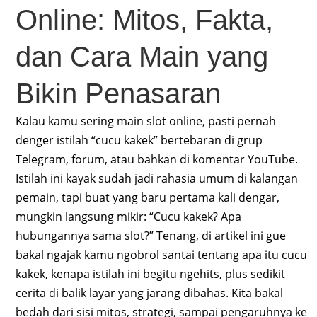
Online: Mitos, Fakta,
dan Cara Main yang
Bikin Penasaran
Kalau kamu sering main slot online, pasti pernah
denger istilah “cucu kakek” bertebaran di grup
Telegram, forum, atau bahkan di komentar YouTube.
Istilah ini kayak sudah jadi rahasia umum di kalangan
pemain, tapi buat yang baru pertama kali dengar,
mungkin langsung mikir: “Cucu kakek? Apa
hubungannya sama slot?” Tenang, di artikel ini gue
bakal ngajak kamu ngobrol santai tentang apa itu cucu
kakek, kenapa istilah ini begitu ngehits, plus sedikit
cerita di balik layar yang jarang dibahas. Kita bakal
bedah dari sisi mitos, strategi, sampai pengaruhnya ke