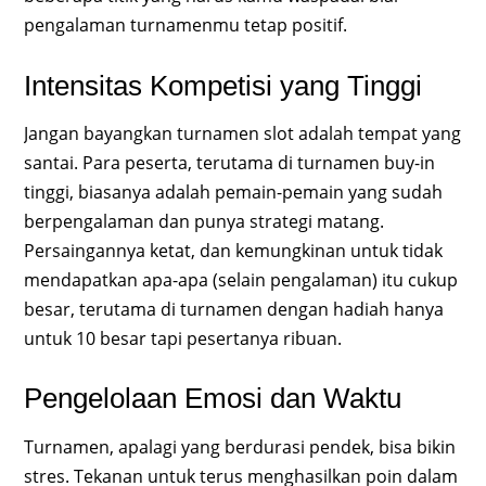
pengalaman turnamenmu tetap positif.
Intensitas Kompetisi yang Tinggi
Jangan bayangkan turnamen slot adalah tempat yang
santai. Para peserta, terutama di turnamen buy-in
tinggi, biasanya adalah pemain-pemain yang sudah
berpengalaman dan punya strategi matang.
Persaingannya ketat, dan kemungkinan untuk tidak
mendapatkan apa-apa (selain pengalaman) itu cukup
besar, terutama di turnamen dengan hadiah hanya
untuk 10 besar tapi pesertanya ribuan.
Pengelolaan Emosi dan Waktu
Turnamen, apalagi yang berdurasi pendek, bisa bikin
stres. Tekanan untuk terus menghasilkan poin dalam