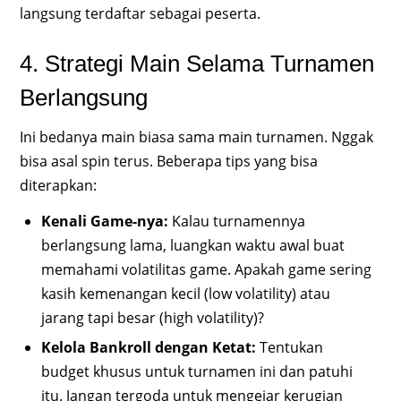
langsung terdaftar sebagai peserta.
4. Strategi Main Selama Turnamen
Berlangsung
Ini bedanya main biasa sama main turnamen. Nggak
bisa asal spin terus. Beberapa tips yang bisa
diterapkan:
Kenali Game-nya:
Kalau turnamennya
berlangsung lama, luangkan waktu awal buat
memahami volatilitas game. Apakah game sering
kasih kemenangan kecil (low volatility) atau
jarang tapi besar (high volatility)?
Kelola Bankroll dengan Ketat:
Tentukan
budget khusus untuk turnamen ini dan patuhi
itu. Jangan tergoda untuk mengejar kerugian