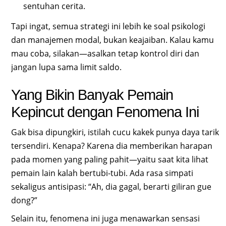
sentuhan cerita.
Tapi ingat, semua strategi ini lebih ke soal psikologi
dan manajemen modal, bukan keajaiban. Kalau kamu
mau coba, silakan—asalkan tetap kontrol diri dan
jangan lupa sama limit saldo.
Yang Bikin Banyak Pemain
Kepincut dengan Fenomena Ini
Gak bisa dipungkiri, istilah cucu kakek punya daya tarik
tersendiri. Kenapa? Karena dia memberikan harapan
pada momen yang paling pahit—yaitu saat kita lihat
pemain lain kalah bertubi-tubi. Ada rasa simpati
sekaligus antisipasi: “Ah, dia gagal, berarti giliran gue
dong?”
Selain itu, fenomena ini juga menawarkan sensasi