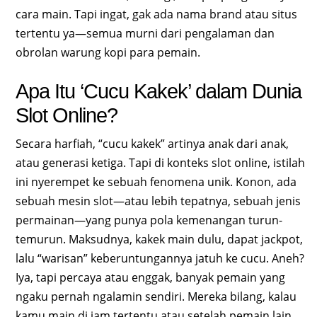
cara main. Tapi ingat, gak ada nama brand atau situs
tertentu ya—semua murni dari pengalaman dan
obrolan warung kopi para pemain.
Apa Itu ‘Cucu Kakek’ dalam Dunia
Slot Online?
Secara harfiah, “cucu kakek” artinya anak dari anak,
atau generasi ketiga. Tapi di konteks slot online, istilah
ini nyerempet ke sebuah fenomena unik. Konon, ada
sebuah mesin slot—atau lebih tepatnya, sebuah jenis
permainan—yang punya pola kemenangan turun-
temurun. Maksudnya, kakek main dulu, dapat jackpot,
lalu “warisan” keberuntungannya jatuh ke cucu. Aneh?
Iya, tapi percaya atau enggak, banyak pemain yang
ngaku pernah ngalamin sendiri. Mereka bilang, kalau
kamu main di jam tertentu atau setelah pemain lain