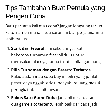
Tips Tambahan Buat Pemula yang
Pengen Coba
Baru pertama kali mau coba? Jangan langsung terjun
ke turnamen mahal. Ikuti saran ini biar perjalananmu
lebih mulus:
Start dari Freeroll:
Ini sekolahnya. Ikuti
beberapa turnamen freeroll dulu untuk
merasakan alurnya, tanpa takut kehilangan uang.
Pilih Turnamen dengan Peserta Terbatas:
Kalau sudah mau coba buy-in, pilih yang jumlah
pesertanya nggak terlalu banyak. Peluang masuk
peringkat atas lebih besar.
Fokus Satu Game Dulu:
Jadi ahli di satu atau
dua game slot tertentu lebih baik daripada jadi