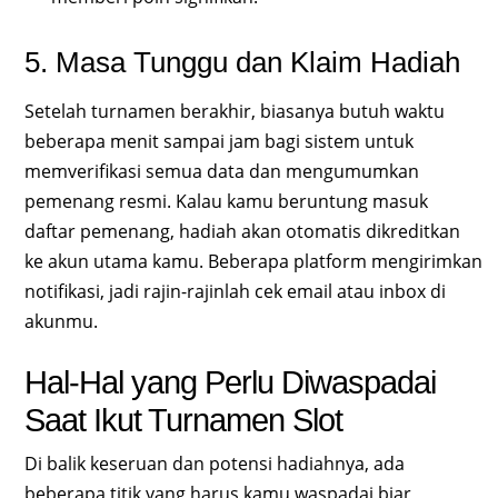
5. Masa Tunggu dan Klaim Hadiah
Setelah turnamen berakhir, biasanya butuh waktu
beberapa menit sampai jam bagi sistem untuk
memverifikasi semua data dan mengumumkan
pemenang resmi. Kalau kamu beruntung masuk
daftar pemenang, hadiah akan otomatis dikreditkan
ke akun utama kamu. Beberapa platform mengirimkan
notifikasi, jadi rajin-rajinlah cek email atau inbox di
akunmu.
Hal-Hal yang Perlu Diwaspadai
Saat Ikut Turnamen Slot
Di balik keseruan dan potensi hadiahnya, ada
beberapa titik yang harus kamu waspadai biar