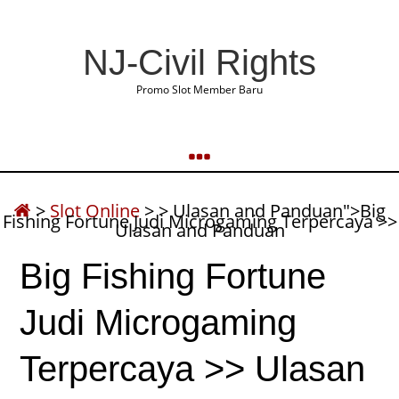
NJ-Civil Rights
Promo Slot Member Baru
>
Slot Online
>
> Ulasan and Panduan">Big
Fishing Fortune Judi Microgaming Terpercaya >>
Ulasan and Panduan
Big Fishing Fortune
Judi Microgaming
Terpercaya >> Ulasan