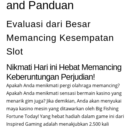
and Panduan
Evaluasi dari Besar
Memancing Kesempatan
Slot
Nikmati Hari ini Hebat Memancing
Keberuntungan Perjudian!
Apakah Anda menikmati pergi olahraga memancing?
Apakah Anda menikmati sensasi bermain kasino yang
menarik gim juga? Jika demikian, Anda akan menyukai
maya kasino mesin yang ditawarkan oleh Big Fishing
Fortune Today! Yang hebat hadiah dalam game ini dari
Inspired Gaming adalah menakjubkan 2.500 kali