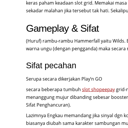
keras paham keadaan slot grid. Memakai masa i
sekadar malahan jika tersebut tak hati. Sekalip
Gameplay & Sifat
(Huruf) rambu-rambu Hammerfall yaitu Wilds.
warna ungu (dengan pengganda) maka secara 
Sifat pecahan
Serupa secara dikerjakan Play’n GO
secara beberapa tumbuh
slot shopeepay
grid-
menanggung mujur dibanding sebesar booster
Sifat Penghancuran).
Lazimnya Engkau memandang jika sinyal dgn ko
biasanya diubah sama karakter sambungan mujur