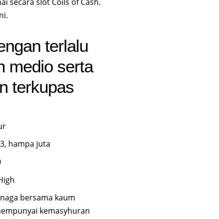
ai secara slot Coils of Cash.
ni.
engan terlalu
n medio serta
n terkupas
ur
3, hampa juta
0
 High
tenaga bersama kaum
O mempunyai kemasyhuran