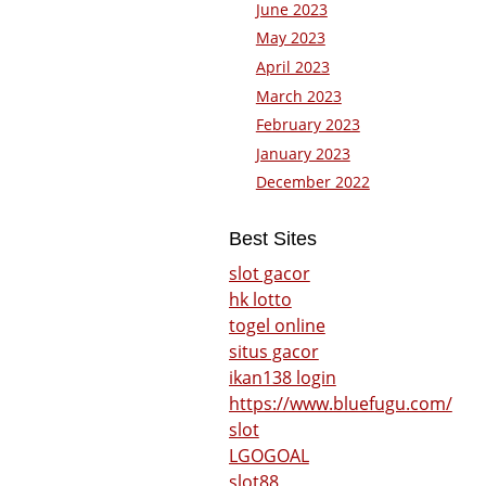
June 2023
May 2023
April 2023
March 2023
February 2023
January 2023
December 2022
Best Sites
slot gacor
hk lotto
togel online
situs gacor
ikan138 login
https://www.bluefugu.com/
slot
LGOGOAL
slot88