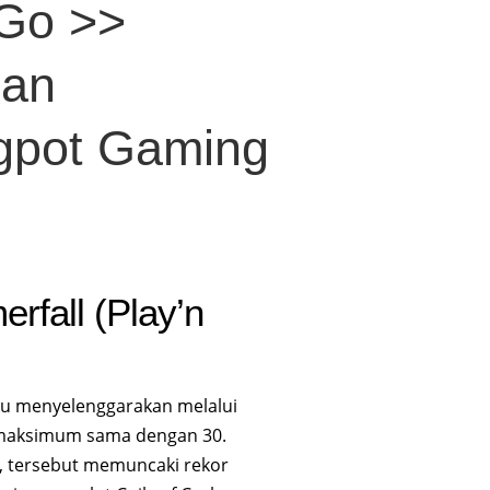
 Go >>
san
igpot Gaming
rfall (Play’n
ku menyelenggarakan melalui
 maksimum sama dengan 30.
, tersebut memuncaki rekor