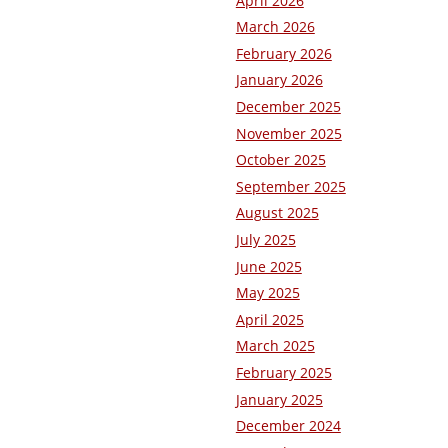
April 2026
March 2026
February 2026
January 2026
December 2025
November 2025
October 2025
September 2025
August 2025
July 2025
June 2025
May 2025
April 2025
March 2025
February 2025
January 2025
December 2024