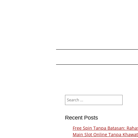
Search
for:
Recent Posts
Free Spin Tanpa Batasan: Raha
Main Slot Online Tanpa Khawat