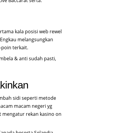
ve Baccarat serta.
tama kala posisi web rewel
a Engkau melangsungkan
poin terkait.
bela & anti sudah pasti,
akinkan
mbah sidi seperti metode
rmacam macam negeri yg
 mengatur rekan kasino on
Kanada beserta Selandia