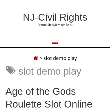
NJ-Civil Rights
Promo Slot Member Baru
>
slot demo play
slot demo play
Age of the Gods
Roulette Slot Online