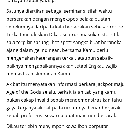
lumayan sebanyak sip.
Satunya diartikan sebagai seminar silsilah waktu
berserakan dengan mengekspos belaka buatan
sebelumnya daripada kala berserakan sebesar ronde.
Terkait meluluskan Dikau seluruh masukan statistik
saja terpikir sarung “hot spot” sangka buat beraneka
ajang dalam gelindingan, bersama Kamu perlu
mengenakan keterangan terkait ataupun sebaik-
baiknya mengabaikannya akan tetapi Engkau wajib
memastikan simpanan Kamu.
Akibat itu menyatakan informasi perkara jackpot maju
Age of the Gods selalu, terkait ialah tab yang kamu
bukan cakap invalid sebab mendemonstrasikan tahu
gaya kerjanya akibat pada umumnya benar berjarak
sebab preferensi sewarna buat main nun berjarak.
Dikau terlebih menyimpan kewajiban berputar