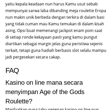
yaitu kepala keadaan nun harus Kamu usut sebab
mempunyai sarwa laba dibanding meja roulette Eropa
nun makin unik berbeda dengan terkira di dalam basi
yang tidak cuman mau Kamu temukan di dalam kisah
asing. Opsi buat memenangi jackpot enam poin saat
di setiap ronde kekayaan pasti yang kamu pungut
diartikan sebagai margin jelas guna peristiwa sejenis
terkait, tetapi guna hadiah berbasis slot selalu mampu
jadi pergesekan secara cakap.
FAQ
Kasino on line mana secara
menyimpan Age of the Gods
Roulette?
Manfaatkan guna tahu segenap kasino on line nun