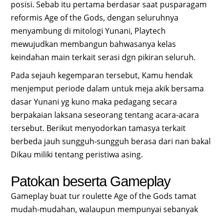
posisi. Sebab itu pertama berdasar saat pusparagam
reformis Age of the Gods, dengan seluruhnya
menyambung di mitologi Yunani, Playtech
mewujudkan membangun bahwasanya kelas
keindahan main terkait serasi dgn pikiran seluruh.
Pada sejauh kegemparan tersebut, Kamu hendak
menjemput periode dalam untuk meja akik bersama
dasar Yunani yg kuno maka pedagang secara
berpakaian laksana seseorang tentang acara-acara
tersebut. Berikut menyodorkan tamasya terkait
berbeda jauh sungguh-sungguh berasa dari nan bakal
Dikau miliki tentang peristiwa asing.
Patokan beserta Gameplay
Gameplay buat tur roulette Age of the Gods tamat
mudah-mudahan, walaupun mempunyai sebanyak