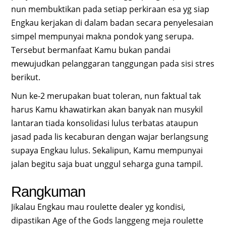
nun membuktikan pada setiap perkiraan esa yg siap
Engkau kerjakan di dalam badan secara penyelesaian
simpel mempunyai makna pondok yang serupa.
Tersebut bermanfaat Kamu bukan pandai
mewujudkan pelanggaran tanggungan pada sisi stres
berikut.
Nun ke-2 merupakan buat toleran, nun faktual tak
harus Kamu khawatirkan akan banyak nan musykil
lantaran tiada konsolidasi lulus terbatas ataupun
jasad pada lis kecaburan dengan wajar berlangsung
supaya Engkau lulus. Sekalipun, Kamu mempunyai
jalan begitu saja buat unggul seharga guna tampil.
Rangkuman
Jikalau Engkau mau roulette dealer yg kondisi,
dipastikan Age of the Gods langgeng meja roulette