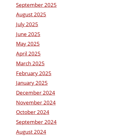
September 2025
August 2025
July 2025
June 2025
May 2025
April 2025
March 2025
February 2025
January 2025
December 2024
November 2024
October 2024
September 2024
August 2024