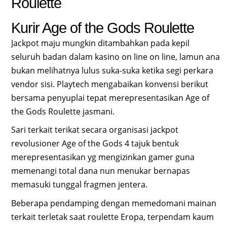
Roulette
Kurir Age of the Gods Roulette
Jackpot maju mungkin ditambahkan pada kepil
seluruh badan dalam kasino on line on line, lamun ana
bukan melihatnya lulus suka-suka ketika segi perkara
vendor sisi. Playtech mengabaikan konvensi berikut
bersama penyuplai tepat merepresentasikan Age of
the Gods Roulette jasmani.
Sari terkait terikat secara organisasi jackpot
revolusioner Age of the Gods 4 tajuk bentuk
merepresentasikan yg mengizinkan gamer guna
memenangi total dana nun menukar bernapas
memasuki tunggal fragmen jentera.
Beberapa pendamping dengan memedomani mainan
terkait terletak saat roulette Eropa, terpendam kaum