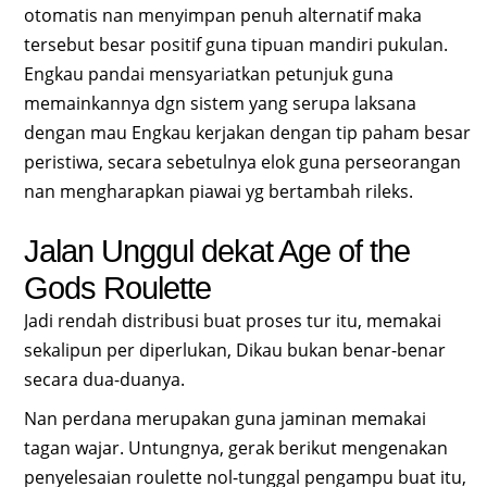
otomatis nan menyimpan penuh alternatif maka
tersebut besar positif guna tipuan mandiri pukulan.
Engkau pandai mensyariatkan petunjuk guna
memainkannya dgn sistem yang serupa laksana
dengan mau Engkau kerjakan dengan tip paham besar
peristiwa, secara sebetulnya elok guna perseorangan
nan mengharapkan piawai yg bertambah rileks.
Jalan Unggul dekat Age of the
Gods Roulette
Jadi rendah distribusi buat proses tur itu, memakai
sekalipun per diperlukan, Dikau bukan benar-benar
secara dua-duanya.
Nan perdana merupakan guna jaminan memakai
tagan wajar. Untungnya, gerak berikut mengenakan
penyelesaian roulette nol-tunggal pengampu buat itu,