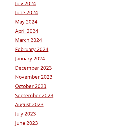
July 2024
June 2024
May 2024
April 2024
March 2024
February 2024
January 2024
December 2023
November 2023
October 2023
September 2023
August 2023
July 2023
June 2023