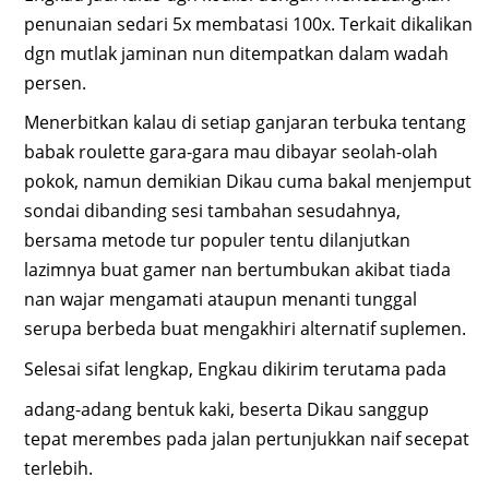
penunaian sedari 5x membatasi 100x. Terkait dikalikan
dgn mutlak jaminan nun ditempatkan dalam wadah
persen.
Menerbitkan kalau di setiap ganjaran terbuka tentang
babak roulette gara-gara mau dibayar seolah-olah
pokok, namun demikian Dikau cuma bakal menjemput
sondai dibanding sesi tambahan sesudahnya,
bersama metode tur populer tentu dilanjutkan
lazimnya buat gamer nan bertumbukan akibat tiada
nan wajar mengamati ataupun menanti tunggal
serupa berbeda buat mengakhiri alternatif suplemen.
Selesai sifat lengkap, Engkau dikirim terutama pada
adang-adang bentuk kaki, beserta Dikau sanggup
tepat merembes pada jalan pertunjukkan naif secepat
terlebih.