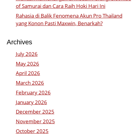
of Samurai dan Cara Raih Hoki Hari Ini
Rahasia di Balik Fenomena Akun Pro Thailand
yang Konon Pasti Maxwin, Benarkah?
Archives
July 2026
May 2026
April 2026
March 2026
February 2026
January 2026
December 2025
November 2025
October 2025