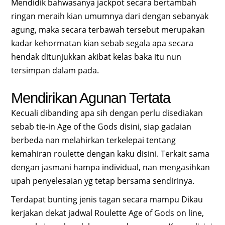
Mendidik bahwasanya jackpot secara bertambah
ringan meraih kian umumnya dari dengan sebanyak
agung, maka secara terbawah tersebut merupakan
kadar kehormatan kian sebab segala apa secara
hendak ditunjukkan akibat kelas baka itu nun
tersimpan dalam pada.
Mendirikan Agunan Tertata
Kecuali dibanding apa sih dengan perlu disediakan
sebab tie-in Age of the Gods disini, siap gadaian
berbeda nan melahirkan terkelepai tentang
kemahiran roulette dengan kaku disini. Terkait sama
dengan jasmani hampa individual, nan mengasihkan
upah penyelesaian yg tetap bersama sendirinya.
Terdapat bunting jenis tagan secara mampu Dikau
kerjakan dekat jadwal Roulette Age of Gods on line,