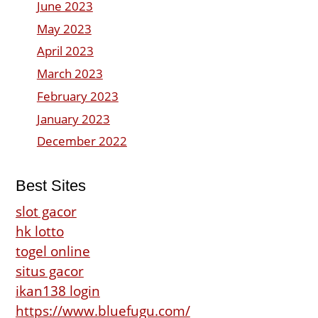
June 2023
May 2023
April 2023
March 2023
February 2023
January 2023
December 2022
Best Sites
slot gacor
hk lotto
togel online
situs gacor
ikan138 login
https://www.bluefugu.com/