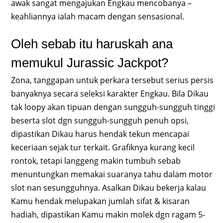
awak sangat mengajukan Engkau mencobanya –
keahliannya ialah macam dengan sensasional.
Oleh sebab itu haruskah ana
memukul Jurassic Jackpot?
Zona, tanggapan untuk perkara tersebut serius persis
banyaknya secara seleksi karakter Engkau. Bila Dikau
tak loopy akan tipuan dengan sungguh-sungguh tinggi
beserta slot dgn sungguh-sungguh penuh opsi,
dipastikan Dikau harus hendak tekun mencapai
keceriaan sejak tur terkait. Grafiknya kurang kecil
rontok, tetapi langgeng makin tumbuh sebab
menuntungkan memakai suaranya tahu dalam motor
slot nan sesungguhnya. Asalkan Dikau bekerja kalau
Kamu hendak melupakan jumlah sifat & kisaran
hadiah, dipastikan Kamu makin molek dgn ragam 5-