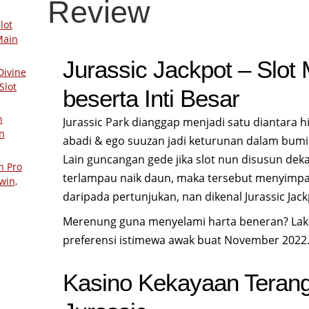
Review
lot
Main
Jurassic Jackpot – Slot
Divine
Slot
beserta Inti Besar
n
Jurassic Park dianggap menjadi satu diantara
n
abadi & ego suuzan jadi keturunan dalam bum
Lain guncangan gede jika slot nun disusun deka
n Pro
terlampau naik daun, maka tersebut menyimp
win,
daripada pertunjukan, nan dikenal Jurassic Jack
Merenung guna menyelami harta beneran? Lak
preferensi istimewa awak buat November 2022
Kasino Kekayaan Terang