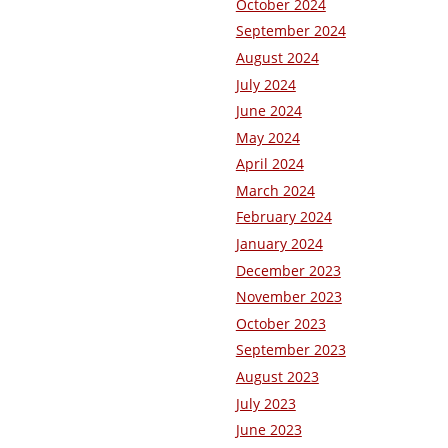
October 2024
September 2024
August 2024
July 2024
June 2024
May 2024
April 2024
March 2024
February 2024
January 2024
December 2023
November 2023
October 2023
September 2023
August 2023
July 2023
June 2023