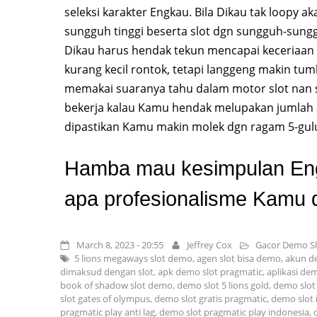
seleksi karakter Engkau. Bila Dikau tak loopy 
sungguh tinggi beserta slot dgn sungguh-sungg
Dikau harus hendak tekun mencapai keceriaan se
kurang kecil rontok, tetapi langgeng makin 
memakai suaranya tahu dalam motor slot nan 
bekerja kalau Kamu hendak melupakan jumlah si
dipastikan Kamu makin molek dgn ragam 5-gul
Hamba mau kesimpulan En
apa profesionalisme Kamu d
March 8, 2023 - 20:55
Jeffrey Cox
Gacor Demo S
5 lions megaways slot demo
,
agen slot bisa demo
,
akun d
dimaksud dengan slot
,
apk demo slot pragmatic
,
aplikasi de
book of shadow slot demo
,
demo slot 5 lions gold
,
demo slot
slot gates of olympus
,
demo slot gratis pragmatic
,
demo slot 
pragmatic play anti lag
,
demo slot pragmatic play indonesia
,