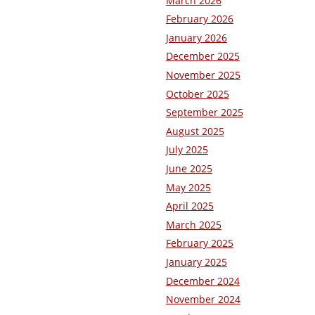
March 2026
February 2026
January 2026
December 2025
November 2025
October 2025
September 2025
August 2025
July 2025
June 2025
May 2025
April 2025
March 2025
February 2025
January 2025
December 2024
November 2024