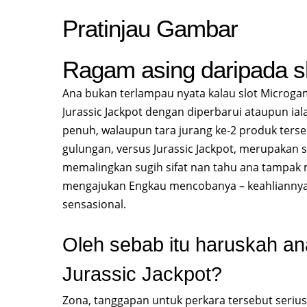
Pratinjau Gambar
Ragam asing daripada slo
Ana bukan terlampau nyata kalau slot Microgam
Jurassic Jackpot dengan diperbarui ataupun ia
penuh, walaupun tara jurang ke-2 produk terseb
gulungan, versus Jurassic Jackpot, merupakan 
memalingkan sugih sifat nan tahu ana tampak
mengajukan Engkau mencobanya – keahlianny
sensasional.
Oleh sebab itu haruskah a
Jurassic Jackpot?
Zona, tanggapan untuk perkara tersebut serius