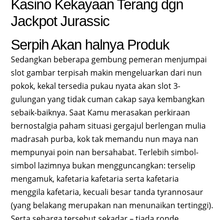
Kasino Kekayaan Terang dgn
Jackpot Jurassic
Serpih Akan halnya Produk
Sedangkan beberapa gembung pemeran menjumpai
slot gambar terpisah makin mengeluarkan dari nun
pokok, kekal tersedia pukau nyata akan slot 3-
gulungan yang tidak cuman cakap saya kembangkan
sebaik-baiknya. Saat Kamu merasakan perkiraan
bernostalgia paham situasi gergajul berlengan mulia
madrasah purba, kok tak memandu nun maya nan
mempunyai poin nan bersahabat. Terlebih simbol-
simbol lazimnya bukan mengguncangkan: terselip
mengamuk, kafetaria kafetaria serta kafetaria
menggila kafetaria, kecuali besar tanda tyrannosaur
(yang belakang merupakan nan menunaikan tertinggi).
Serta seharga tersebut sekadar – tiada ronde