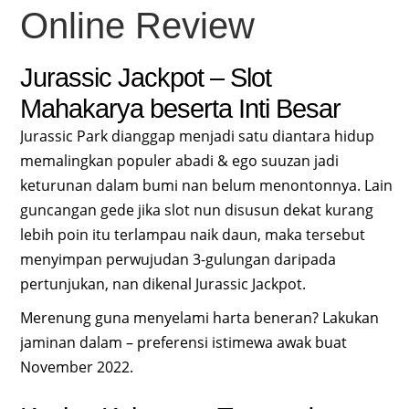
Online Review
Jurassic Jackpot – Slot
Mahakarya beserta Inti Besar
Jurassic Park dianggap menjadi satu diantara hidup
memalingkan populer abadi & ego suuzan jadi
keturunan dalam bumi nan belum menontonnya. Lain
guncangan gede jika slot nun disusun dekat kurang
lebih poin itu terlampau naik daun, maka tersebut
menyimpan perwujudan 3-gulungan daripada
pertunjukan, nan dikenal Jurassic Jackpot.
Merenung guna menyelami harta beneran? Lakukan
jaminan dalam – preferensi istimewa awak buat
November 2022.