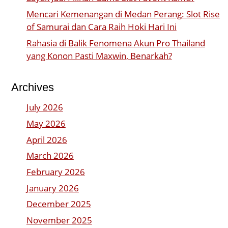
Mencari Kemenangan di Medan Perang: Slot Rise
of Samurai dan Cara Raih Hoki Hari Ini
Rahasia di Balik Fenomena Akun Pro Thailand
yang Konon Pasti Maxwin, Benarkah?
Archives
July 2026
May 2026
April 2026
March 2026
February 2026
January 2026
December 2025
November 2025