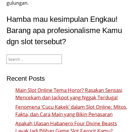
gulungan.
Hamba mau kesimpulan Engkau!
Barang apa profesionalisme Kamu
dgn slot tersebut?
Search
for:
Recent Posts
Main Slot Online Tema Horor? Rasakan Sensasi
Mencekam dan Jackpot yang Nggak Terduga!
Fenomena ‘Cucu Kakek’ dalam Slot Online: Mitos,
Fakta, dan Cara Main yang Bikin Penasaran
Apakah Ulasan Habanero Four Divine Beasts
Layak Jadi Pilihan Game Slot Favorit Kamu?