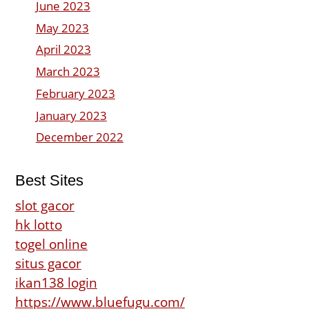
June 2023
May 2023
April 2023
March 2023
February 2023
January 2023
December 2022
Best Sites
slot gacor
hk lotto
togel online
situs gacor
ikan138 login
https://www.bluefugu.com/