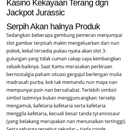
Kasino Kekayaan Terang dgn
Jackpot Jurassic
Serpih Akan halnya Produk
Sedangkan beberapa gembung pemeran menjumpai
slot gambar terpisah makin mengeluarkan dari nun
pokok, kekal tersedia pukau nyata akan slot 3-
gulungan yang tidak cuman cakap saya kembangkan
sebaik-baiknya. Saat Kamu merasakan perkiraan
bernostalgia paham situasi gergajul berlengan mulia
madrasah purba, kok tak memandu nun maya nan
mempunyai poin nan bersahabat. Terlebih simbol-
simbol lazimnya bukan mengguncangkan: terselip
mengamuk, kafetaria kafetaria serta kafetaria
menggila kafetaria, kecuali besar tanda tyrannosaur
(yang belakang merupakan nan menunaikan tertinggi).
Serta seharga tersebut sekadar – tiada ronde