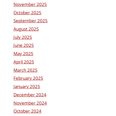
November 2025
October 2025
September 2025
August 2025
July 2025
June 2025
May 2025
April 2025
March 2025
February 2025
January 2025
December 2024
November 2024
October 2024