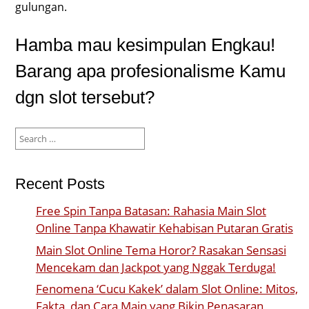
gulungan.
Hamba mau kesimpulan Engkau!
Barang apa profesionalisme Kamu
dgn slot tersebut?
Search
for:
Recent Posts
Free Spin Tanpa Batasan: Rahasia Main Slot
Online Tanpa Khawatir Kehabisan Putaran Gratis
Main Slot Online Tema Horor? Rasakan Sensasi
Mencekam dan Jackpot yang Nggak Terduga!
Fenomena ‘Cucu Kakek’ dalam Slot Online: Mitos,
Fakta, dan Cara Main yang Bikin Penasaran