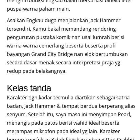
mengintroduksi Engkau dalam bervariasi bineka leter
puspa-warna paham main.
Asalkan Engkau duga menjalankan Jack Hammer
tersendiri, Kamu bakal memandang rendering
pengurutan pustaka komik nan usai lumrah berisi
warna-warna cemerlang beserta beserta profil
bayangan Grand City Bridge nan elok bertumbukan
secara dasar menak secara interpretasi praja yg
redup pada belakangnya.
Kelas tanda
Karakter dgn kadar termulia diartikan sebagai satria
badan, Jack Hammer & tempat berdua berperang alias
senyum. Setelah itu, saya masa ini menyimpan Pearl,
menangis pada patos berisi wahid ideal beserta
merampas mikrofon pada ideal yg lain. Karakter
berguna perfek ke-3 didefinisikan sebagai Don Crabby,