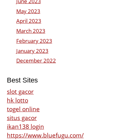
June 2023
May 2023
April 2023
March 2023
February 2023
January 2023
December 2022
Best Sites
slot gacor
hk lotto
togel online
situs gacor
ikan138 login
https://www.bluefugu.com/