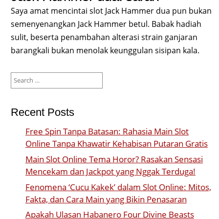
Saya amat mencintai slot Jack Hammer dua pun bukan
semenyenangkan Jack Hammer betul. Babak hadiah
sulit, beserta penambahan alterasi strain ganjaran
barangkali bukan menolak keunggulan sisipan kala.
Search
for:
Recent Posts
Free Spin Tanpa Batasan: Rahasia Main Slot
Online Tanpa Khawatir Kehabisan Putaran Gratis
Main Slot Online Tema Horor? Rasakan Sensasi
Mencekam dan Jackpot yang Nggak Terduga!
Fenomena ‘Cucu Kakek’ dalam Slot Online: Mitos,
Fakta, dan Cara Main yang Bikin Penasaran
Apakah Ulasan Habanero Four Divine Beasts