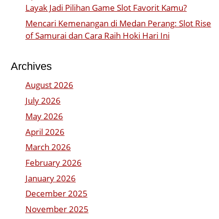
Layak Jadi Pilihan Game Slot Favorit Kamu?
Mencari Kemenangan di Medan Perang: Slot Rise
of Samurai dan Cara Raih Hoki Hari Ini
Archives
August 2026
July 2026
May 2026
April 2026
March 2026
February 2026
January 2026
December 2025
November 2025