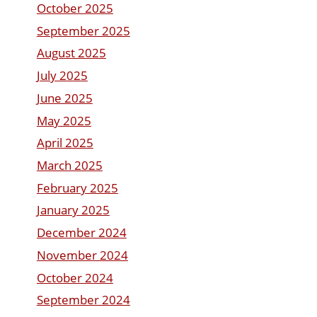
October 2025
September 2025
August 2025
July 2025
June 2025
May 2025
April 2025
March 2025
February 2025
January 2025
December 2024
November 2024
October 2024
September 2024