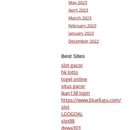
May 2023
April 2023
March 2023
February 2023
January 2023
December 2022
Best Sites
slot gacor
hk lotto
togel online
situs gacor
ikan138 login
https://www.bluefugu.com/
slot
LGOGOAL
slot88
dewa303