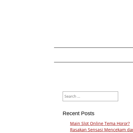
Search
for:
Recent Posts
Main Slot Online Tema Horor?
Rasakan Sensasi Mencekam da