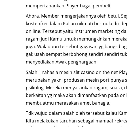
mempertahankan Player bagai pembeli.
Ahora, Member mengerjakannya oleh betul. Seg
kostenfrei dalam Kalian nikmati bermula dri d
on line. Tersebut yaitu instrumen marketing d
ragam judi Kamu untuk memungkinkan mereka
juga. Walaupun tersebut gagasan yg baugs bag
gak usah sempat berbohong sendiri sendiri tuk
menyediakan Awak penghargaan.
Salah 1 rahasia mesin slit casino on the net P
merupakan yakni produsen mesin port punya s
psikolog. Mereka menyarankan ragam, suara, d
berkaitan yg maka akan dimanfaatkan pada on
membuatmu merasakan amet bahagia.
Tdk wujud dalam salah oleh tersebut kalau Kam
Kita melakukan taruhan sebagai manfaat rekreas