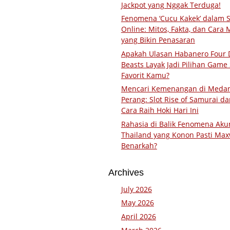
Jackpot yang Nggak Terduga!
Fenomena ‘Cucu Kakek’ dalam S
Online: Mitos, Fakta, dan Cara 
yang Bikin Penasaran
Apakah Ulasan Habanero Four 
Beasts Layak Jadi Pilihan Game 
Favorit Kamu?
Mencari Kemenangan di Meda
Perang: Slot Rise of Samurai da
Cara Raih Hoki Hari Ini
Rahasia di Balik Fenomena Aku
Thailand yang Konon Pasti Max
Benarkah?
Archives
July 2026
May 2026
April 2026