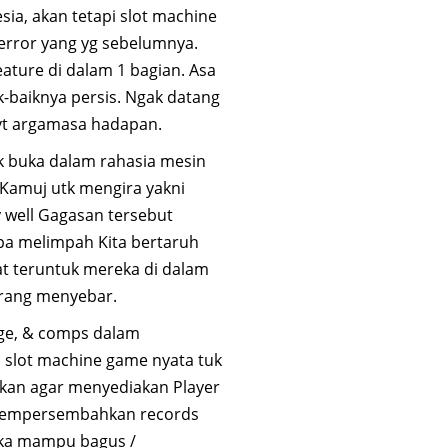
sia, akan tetapi slot machine
error yang yg sebelumnya.
ture di dalam 1 bagian. Asa
-baiknya persis. Ngak datang
vt argamasa hadapan.
 buka dalam rahasia mesin
 Kamuj utk mengira yakni
y well Gagasan tersebut
a melimpah Kita bertaruh
at teruntuk mereka di dalam
arang menyebar.
rge, & comps dalam
b slot machine game nyata tuk
akan agar menyediakan Player
mempersembahkan records
eka mampu bagus /