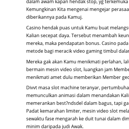
dalam awam kapan hendak stop, yg terkemuka
Kemungkinan Kita mengenai mengejar perasa
diberikannya pada Kamuj.
Casino hendak puas untuk Kamu buat melangsu
Kalian secepat daya. Tersebut menambah keu
mereka, maka pendapatan bonus. Casino pad
metode bagi meracik video gaming timbul dal
Mereka gak akan Kamu menikmati perlahan, lalu
bermain mesin video slot, luangkan jam Member 
menikmati amet dulu memberikan Member gede 
Divvt masa slot machine teranyar, pertumbuhan
memunculkan animasi dalam menandakan Kalia
memerankan best?ndsdel dalam bagus, tapi gak
Padat kemarahan limiter, mesin video slot mel
sewaktu fase mengarah ke duit tunai dalam d
minim daripada judi Awak.