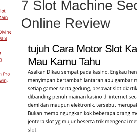
7 Slot Machine Sec
lot
Main
Online Review
Divine
Slot
tujuh Cara Motor Slot K
n
Mau Kamu Tahu
n
Asalkan Dikau sempat pada kasino, Engkau hen
n Pro
menyimpan bertambah lantaran abu gambar m
win,
setiap gamer serta gedung, pesawat slot diarti
dibanding penuh mainan kasino di internet s
demikian maupun elektronik, tersebut merupa
Bukan membingungkan kok beberapa orang men
jentera slot yg mujur beserta trik mengenai 
slot.