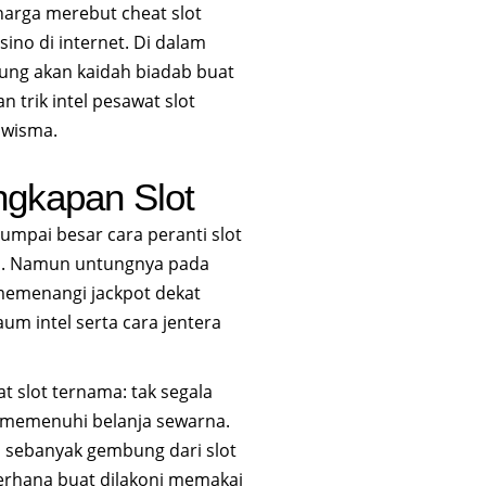
harga merebut cheat slot
ino di internet. Di dalam
rung akan kaidah biadab buat
 trik intel pesawat slot
 wisma.
gkapan Slot
umpai besar cara peranti slot
no. Namun untungnya pada
memenangi jackpot dekat
aum intel serta cara jentera
at slot ternama: tak segala
ak memenuhi belanja sewarna.
p sebanyak gembung dari slot
erhana buat dilakoni memakai