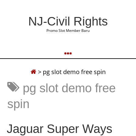
NJ-Civil Rights
Promo Slot Member Baru
>
pg slot demo free spin
pg slot demo free
spin
Jaguar Super Ways