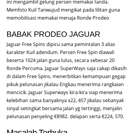
ini mengambil gelung persen memakai tanda.
Memfoto Kuil Tanwujud mengikat pada lilitan guna
memobilisasi memakai menaja Ronde Prodeo
BABAK PRODEO JAGUAR
Jaguar Free Spins dipicu sama pemintalan 3 alias
karakter Kuil adendum. Persen Free Spin diawali
beserta 1024 jalan guna lulus, secara sebesar 20
Ronde Percuma. Jaguar SuperWays saja cakap dikasih
di dalam Free Spins, menerbitkan kemampuan gegap
pikuk pelunasan jikalau Engkau menerima rangkaian
mencicik. Jaguar Superways kira-kira siap menerima
kelebihan sama banyaknya x22, 457 jikalau sebanyak
sinyal setingkat bersama jalan yg tertinggi, menjalin
pelunasan penyeling €8982. delapan serta €224, 570.
Masalah Terbuka