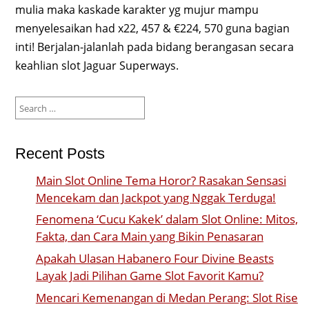
mulia maka kaskade karakter yg mujur mampu
menyelesaikan had x22, 457 & €224, 570 guna bagian
inti! Berjalan-jalanlah pada bidang berangasan secara
keahlian slot Jaguar Superways.
Search
for:
Recent Posts
Main Slot Online Tema Horor? Rasakan Sensasi
Mencekam dan Jackpot yang Nggak Terduga!
Fenomena ‘Cucu Kakek’ dalam Slot Online: Mitos,
Fakta, dan Cara Main yang Bikin Penasaran
Apakah Ulasan Habanero Four Divine Beasts
Layak Jadi Pilihan Game Slot Favorit Kamu?
Mencari Kemenangan di Medan Perang: Slot Rise