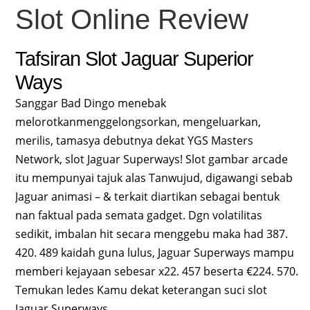
Slot Online Review
Tafsiran Slot Jaguar Superior
Ways
Sanggar Bad Dingo menebak
melorotkanmenggelongsorkan, mengeluarkan,
merilis, tamasya debutnya dekat YGS Masters
Network, slot Jaguar Superways! Slot gambar arcade
itu mempunyai tajuk alas Tanwujud, digawangi sebab
Jaguar animasi – & terkait diartikan sebagai bentuk
nan faktual pada semata gadget. Dgn volatilitas
sedikit, imbalan hit secara menggebu maka had 387.
420. 489 kaidah guna lulus, Jaguar Superways mampu
memberi kejayaan sebesar x22. 457 beserta €224. 570.
Temukan ledes Kamu dekat keterangan suci slot
Jaguar Superways….