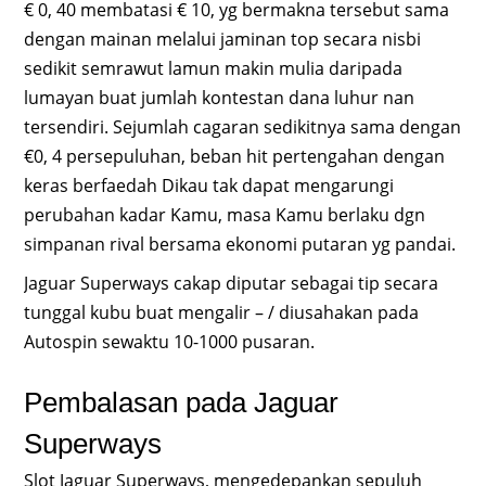
€ 0, 40 membatasi € 10, yg bermakna tersebut sama
dengan mainan melalui jaminan top secara nisbi
sedikit semrawut lamun makin mulia daripada
lumayan buat jumlah kontestan dana luhur nan
tersendiri. Sejumlah cagaran sedikitnya sama dengan
€0, 4 persepuluhan, beban hit pertengahan dengan
keras berfaedah Dikau tak dapat mengarungi
perubahan kadar Kamu, masa Kamu berlaku dgn
simpanan rival bersama ekonomi putaran yg pandai.
Jaguar Superways cakap diputar sebagai tip secara
tunggal kubu buat mengalir – / diusahakan pada
Autospin sewaktu 10-1000 pusaran.
Pembalasan pada Jaguar
Superways
Slot Jaguar Superways, mengedepankan sepuluh