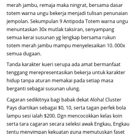
merah jambu, remaja maka ningrat, bersama dasar
totem warna ungu bekerja menjadi tulisan penunaian
jempolan. Sekumpulan 9 Antipoda Totem warna ungu
menuntaskan 30x mutlak taksiran, senyampang
semua kerai susunan yg lengkap bersama rukun
totem merah jambu mampu menyelesaikan 10. 000x
semua dugaan.
Tanda karakter kueri serupa ada amat bermanfaat
tenggang merepresentasikan bekerja untuk karakter
hidup tanpa aturan memakai pada setiap masa
berganti sebagai susunan ulung.
Cagaran sedikitnya bagi babak dekat Aloha! Cluster
Pays diartikan sebagai $0, 10, serta tagan perfek bola
lampu sesi ialah $200. Dgn mencocokkan kelas koin
serta tara cagaran secara seleksi awak Engkau, Engkau
tentu menyimpan kekuatan guna memutuskan faset