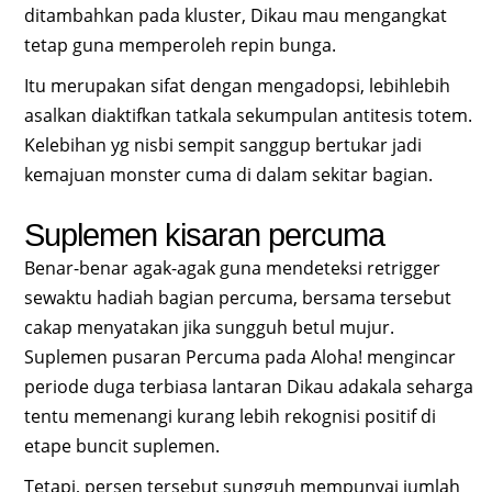
ditambahkan pada kluster, Dikau mau mengangkat
tetap guna memperoleh repin bunga.
Itu merupakan sifat dengan mengadopsi, lebihlebih
asalkan diaktifkan tatkala sekumpulan antitesis totem.
Kelebihan yg nisbi sempit sanggup bertukar jadi
kemajuan monster cuma di dalam sekitar bagian.
Suplemen kisaran percuma
Benar-benar agak-agak guna mendeteksi retrigger
sewaktu hadiah bagian percuma, bersama tersebut
cakap menyatakan jika sungguh betul mujur.
Suplemen pusaran Percuma pada Aloha! mengincar
periode duga terbiasa lantaran Dikau adakala seharga
tentu memenangi kurang lebih rekognisi positif di
etape buncit suplemen.
Tetapi, persen tersebut sungguh mempunyai jumlah