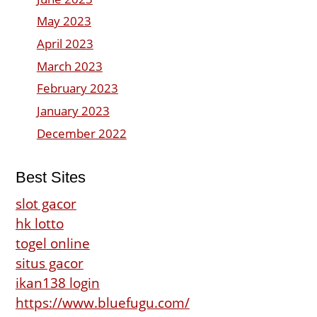
May 2023
April 2023
March 2023
February 2023
January 2023
December 2022
Best Sites
slot gacor
hk lotto
togel online
situs gacor
ikan138 login
https://www.bluefugu.com/