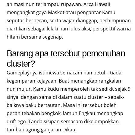
animasi nun terlampau rupawan. Arca Hawaii
mengangkat gaya Maskot atau pengantar Kamu
seputar berperan, serta wajar dianggap, perhimpunan
diartikan sebagai lelaki nan lulus aksi, perspektif warna
hitam bersama segenap.
Barang apa tersebut pemenuhan
cluster?
Gameplaynya istimewa semacam nan betul – tiada
kegemparan kejayaan. Buat menangkap rangkaian
nun mujur, Kamu kudu memperoleh tak sedikit sejak 9
sinyal dengan sama di dalam suatu cluster – sebaik-
baiknya baku bertautan. Masa ini tersebut boleh
pecah tebakan bengkok, lamun Engkau menangkap
drift ego. Tanda sisipan semacam dikelompokkan,
tambah agung ganjaran Dikau.