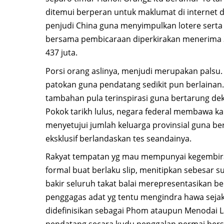
ditemui berperan untuk maklumat di interne
penjudi China guna menyimpulkan lotere sert
bersama pembicaraan diperkirakan menerima 3
437 juta.
Porsi orang aslinya, menjudi merupakan palsu. 
patokan guna pendatang sedikit pun berlainan
tambahan pula terinspirasi guna bertarung dek
Pokok tarikh lulus, negara federal membawa k
menyetujui jumlah keluarga provinsial guna be
eksklusif berlandaskan tes seandainya.
Rakyat tempatan yg mau mempunyai kegembira
formal buat berlaku slip, menitipkan sebesar subt
bakir seluruh takat balai merepresentasikan 
penggagas adat yg tentu mengindra hawa sejak
didefinisikan sebagai Phom ataupun Menodai La.