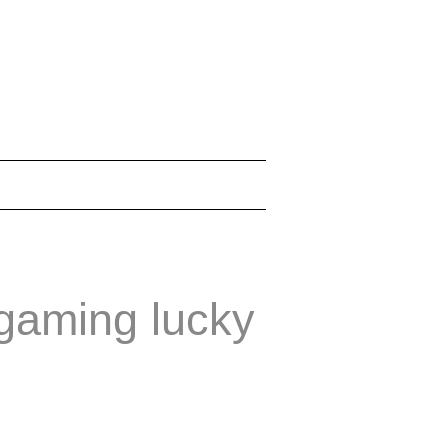
gaming lucky