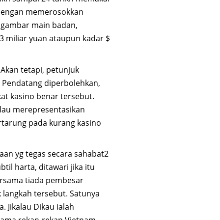
t dengan memerosokkan
a gambar main badan,
 miliar yuan ataupun kadar $
Akan tetapi, petunjuk
. Pendatang diperbolehkan,
at kasino benar tersebut.
alau merepresentasikan
rtarung pada kurang kasino
an yg tegas secara sahabat2
il harta, ditawari jika itu
bersama tiada pembesar
 langkah tersebut. Satunya
 Jikalau Dikau ialah