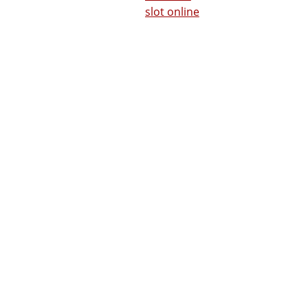
slot online