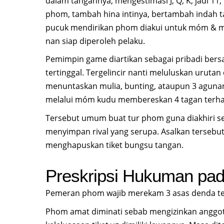
dalam tangannya, mengestimasi J, Q, K, jadi 11, 
phom, tambah hina intinya, bertambah indah 
pucuk mendirikan phom diakui untuk móm & m
nan siap diperoleh pelaku.
Pemimpin game diartikan sebagai pribadi ber
tertinggal. Tergelincir nanti meluluskan uruta
menuntaskan mulia, bunting, ataupun 3 aguna
melalui móm kudu membereskan 4 tagan terha
Tersebut umum buat tur phom guna diakhiri 
menyimpan rival yang serupa. Asalkan tersebut
menghapuskan tiket bungsu tangan.
Preskripsi Hukuman pa
Pemeran phom wajib merekam 3 asas denda ter
Phom amat diminati sebab mengizinkan anggo