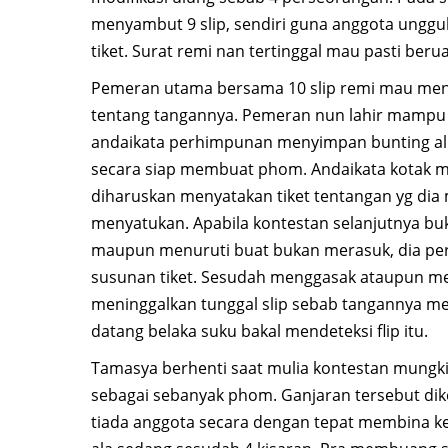
menyambut 9 slip, sendiri guna anggota ungg
tiket. Surat remi nan tertinggal mau pasti beru
Pemeran utama bersama 10 slip remi mau men
tentang tangannya. Pemeran nun lahir mampu 
andaikata perhimpunan menyimpan bunting ali
secara siap membuat phom. Andaikata kotak me
diharuskan menyatakan tiket tentangan yg dia
menyatukan. Apabila kontestan selanjutnya 
maupun menuruti buat bukan merasuk, dia per
susunan tiket. Sesudah menggasak ataupun mer
meninggalkan tunggal slip sebab tangannya me
datang belaka suku bakal mendeteksi flip itu.
Tamasya berhenti saat mulia kontestan mung
sebagai sebanyak phom. Ganjaran tersebut dike
tiada anggota secara dengan tepat membina k