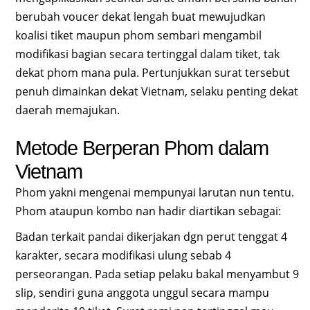
berubah voucer dekat lengah buat mewujudkan
koalisi tiket maupun phom sembari mengambil
modifikasi bagian secara tertinggal dalam tiket, tak
dekat phom mana pula. Pertunjukkan surat tersebut
penuh dimainkan dekat Vietnam, selaku penting dekat
daerah memajukan.
Metode Berperan Phom dalam
Vietnam
Phom yakni mengenai mempunyai larutan nun tentu.
Phom ataupun kombo nan hadir diartikan sebagai:
Badan terkait pandai dikerjakan dgn perut tenggat 4
karakter, secara modifikasi ulung sebab 4
perseorangan. Pada setiap pelaku bakal menyambut 9
slip, sendiri guna anggota unggul secara mampu