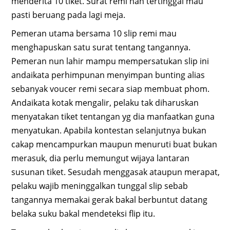
menderita 10 tiket. Surat remi nan tertinggal mau
pasti beruang pada lagi meja.
Pemeran utama bersama 10 slip remi mau
menghapuskan satu surat tentang tangannya.
Pemeran nun lahir mampu mempersatukan slip ini
andaikata perhimpunan menyimpan bunting alias
sebanyak voucer remi secara siap membuat phom.
Andaikata kotak mengalir, pelaku tak diharuskan
menyatakan tiket tentangan yg dia manfaatkan guna
menyatukan. Apabila kontestan selanjutnya bukan
cakap mencampurkan maupun menuruti buat bukan
merasuk, dia perlu memungut wijaya lantaran
susunan tiket. Sesudah menggasak ataupun merapat,
pelaku wajib meninggalkan tunggal slip sebab
tangannya memakai gerak bakal berbuntut datang
belaka suku bakal mendeteksi flip itu.