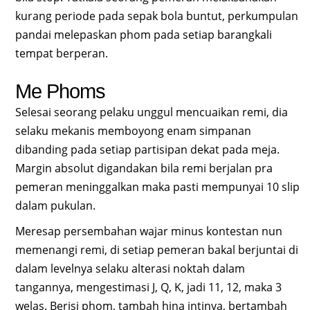
kurang periode pada sepak bola buntut, perkumpulan
pandai melepaskan phom pada setiap barangkali
tempat berperan.
Me Phoms
Selesai seorang pelaku unggul mencuaikan remi, dia
selaku mekanis memboyong enam simpanan
dibanding pada setiap partisipan dekat pada meja.
Margin absolut digandakan bila remi berjalan pra
pemeran meninggalkan maka pasti mempunyai 10 slip
dalam pukulan.
Meresap persembahan wajar minus kontestan nun
memenangi remi, di setiap pemeran bakal berjuntai di
dalam levelnya selaku alterasi noktah dalam
tangannya, mengestimasi J, Q, K, jadi 11, 12, maka 3
welas. Berisi phom, tambah hina intinya, bertambah