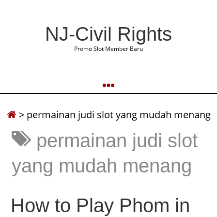
NJ-Civil Rights
Promo Slot Member Baru
>
permainan judi slot yang mudah menang
permainan judi slot
yang mudah menang
How to Play Phom in