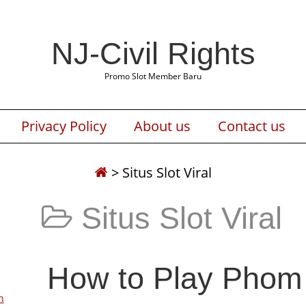
NJ-Civil Rights
Promo Slot Member Baru
Privacy Policy
About us
Contact us
>
Situs Slot Viral
Situs Slot Viral
How to Play Phom 
n