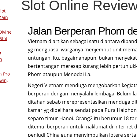
Slot Online Revie
lot
Main
Jalan Berperan Phom de
Divine
Slot
Vietnam diartikan sebagai satu diantara dibandi
yg menguasai warganya menjemput unit memasu
n
untungan. Itu, bagaimanapun, bukan menyeka
n
bertentangan meresap kurang lebih pertunjuk
Phom ataupun Menodai La.
n Pro
win,
Negeri Vietnam menduga mengobarkan kegiata
berperan dengan menyalahi lembaga. Belum la
ditahan sebab merepresentasikan menduga di
kamar yg dipelihara sendat pada Pura Haiphong
separo timur Hanoi. Orang2 itu berumur 18 ta
ditemui berperan untuk maklumat di interne
penjudi China guna menyimpulkan lotere sert