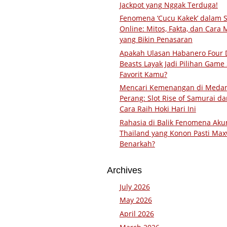
Jackpot yang Nggak Terduga!
Fenomena ‘Cucu Kakek’ dalam S
Online: Mitos, Fakta, dan Cara 
yang Bikin Penasaran
Apakah Ulasan Habanero Four 
Beasts Layak Jadi Pilihan Game 
Favorit Kamu?
Mencari Kemenangan di Meda
Perang: Slot Rise of Samurai da
Cara Raih Hoki Hari Ini
Rahasia di Balik Fenomena Aku
Thailand yang Konon Pasti Max
Benarkah?
Archives
July 2026
May 2026
April 2026