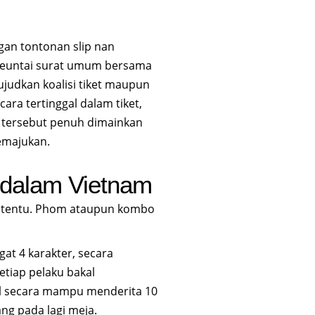
gan tontonan slip nan
 seuntai surat umum bersama
judkan koalisi tiket maupun
ra tertinggal dalam tiket,
t tersebut penuh dimainkan
emajukan.
dalam Vietnam
 tentu. Phom ataupun kombo
gat 4 karakter, secara
etiap pelaku bakal
ul secara mampu menderita 10
ang pada lagi meja.