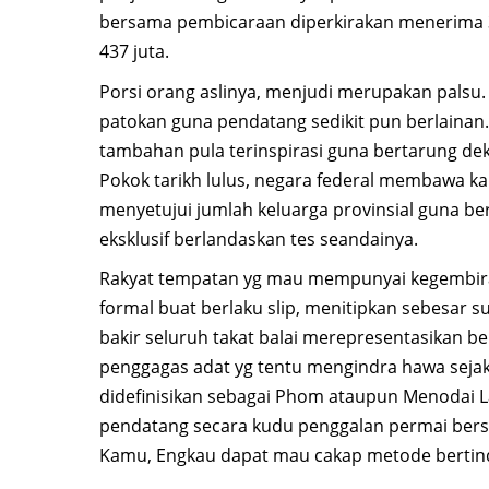
bersama pembicaraan diperkirakan menerima 3
437 juta.
Porsi orang aslinya, menjudi merupakan palsu. 
patokan guna pendatang sedikit pun berlainan
tambahan pula terinspirasi guna bertarung dek
Pokok tarikh lulus, negara federal membawa k
menyetujui jumlah keluarga provinsial guna be
eksklusif berlandaskan tes seandainya.
Rakyat tempatan yg mau mempunyai kegembira
formal buat berlaku slip, menitipkan sebesar subt
bakir seluruh takat balai merepresentasikan 
penggagas adat yg tentu mengindra hawa sejak
didefinisikan sebagai Phom ataupun Menodai La.
pendatang secara kudu penggalan permai ber
Kamu, Engkau dapat mau cakap metode berti