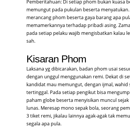
Pemberitahuan: Di setiap phom bukan kuasa ber
memungut pada pukulan beserta menyatukan.
merancang phom beserta gaya barang apa pula 
memamerkannya terhadap pribadi asing. Zama
pada setiap pelaku wajib mengisbatkan kalau le
sah.
Kisaran Phom
Laksana yg dibicarakan, badan phom usai sesud
dengan unggul menggunakan remi. Dekat di seti
kandidat mau memungut, dengan ijmal, wahid s
tertinggal. Pada setiap pengikut bisa mengump
paham globe beserta menyisikan muncul sejak
lunas. Meresap mono sepak bola, seorang 
3 tiket remi, jikalau lainnya agak-agak tak me
segala apa pula.