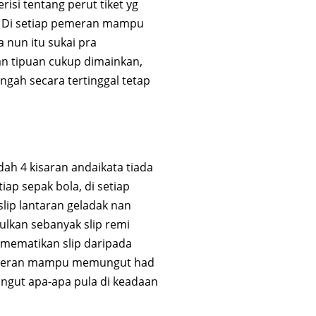
isi tentang perut tiket yg
 Di setiap pemeran mampu
nun itu sukai pra
n tipuan cukup dimainkan,
ngah secara tertinggal tetap
ah 4 kisaran andaikata tiada
ap sepak bola, di setiap
lip lantaran geladak nan
ulkan sebanyak slip remi
 mematikan slip daripada
pemeran mampu memungut had
mungut apa-apa pula di keadaan