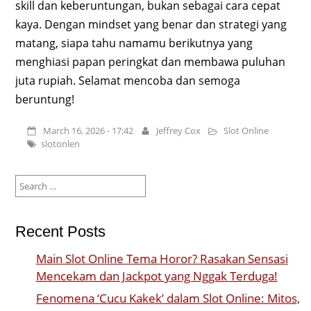
skill dan keberuntungan, bukan sebagai cara cepat
kaya. Dengan mindset yang benar dan strategi yang
matang, siapa tahu namamu berikutnya yang
menghiasi papan peringkat dan membawa puluhan
juta rupiah. Selamat mencoba dan semoga
beruntung!
March 16, 2026 - 17:42
Jeffrey Cox
Slot Online
slotonlen
Search
for:
Recent Posts
Main Slot Online Tema Horor? Rasakan Sensasi
Mencekam dan Jackpot yang Nggak Terduga!
Fenomena ‘Cucu Kakek’ dalam Slot Online: Mitos,