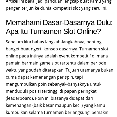
Artikel ini bakal jadi panduan lengkap buat kamu yang
pengen terjun ke dunia kompetisi slot yang seru ini.
Memahami Dasar-Dasarnya Dulu:
Apa Itu Turnamen Slot Online?
Sebelum kita bahas langkah-langkahnya, penting
banget buat ngerti konsep dasarnya. Turnamen slot
online pada intinya adalah event kompetitif di mana
pemain bermain game slot tertentu dalam periode
waktu yang sudah ditetapkan. Tujuan utamanya bukan
cuma dapat kemenangan per spin, tapi
mengumpulkan poin sebanyak-banyaknya untuk
menduduki posisi tertinggi di papan peringkat
(leaderboard). Poin ini biasanya didapat dari
kemenangan (baik besar maupun kecil) yang kamu
kumpulkan selama turnamen berlangsung. Semakin