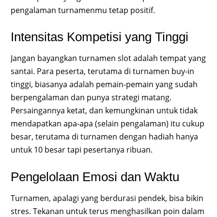
pengalaman turnamenmu tetap positif.
Intensitas Kompetisi yang Tinggi
Jangan bayangkan turnamen slot adalah tempat yang
santai. Para peserta, terutama di turnamen buy-in
tinggi, biasanya adalah pemain-pemain yang sudah
berpengalaman dan punya strategi matang.
Persaingannya ketat, dan kemungkinan untuk tidak
mendapatkan apa-apa (selain pengalaman) itu cukup
besar, terutama di turnamen dengan hadiah hanya
untuk 10 besar tapi pesertanya ribuan.
Pengelolaan Emosi dan Waktu
Turnamen, apalagi yang berdurasi pendek, bisa bikin
stres. Tekanan untuk terus menghasilkan poin dalam