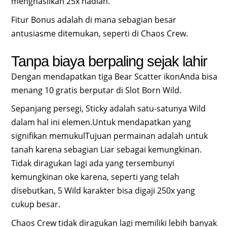
menghasilkan 25x hadiah.
Fitur Bonus adalah di mana sebagian besar
antusiasme ditemukan, seperti di Chaos Crew.
Tanpa biaya berpaling sejak lahir
Dengan mendapatkan tiga Bear Scatter ikonAnda bisa
menang 10 gratis berputar di Slot Born Wild.
Sepanjang persegi, Sticky adalah satu-satunya Wild
dalam hal ini elemen.Untuk mendapatkan yang
signifikan memukulTujuan permainan adalah untuk
tanah karena sebagian Liar sebagai kemungkinan.
Tidak diragukan lagi ada yang tersembunyi
kemungkinan oke karena, seperti yang telah
disebutkan, 5 Wild karakter bisa digaji 250x yang
cukup besar.
Chaos Crew tidak diragukan lagi memiliki lebih banyak