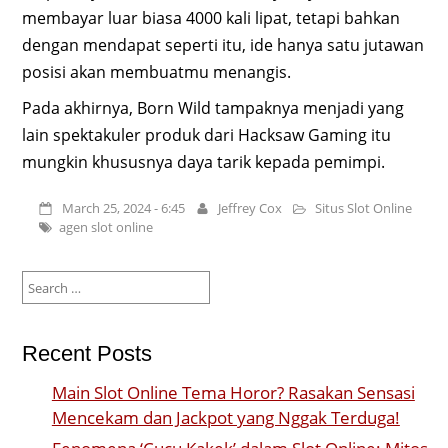
membayar luar biasa 4000 kali lipat, tetapi bahkan
dengan mendapat seperti itu, ide hanya satu jutawan
posisi akan membuatmu menangis.
Pada akhirnya, Born Wild tampaknya menjadi yang
lain spektakuler produk dari Hacksaw Gaming itu
mungkin khususnya daya tarik kepada pemimpi.
March 25, 2024 - 6:45
Jeffrey Cox
Situs Slot Online
agen slot online
Search
for:
Recent Posts
Main Slot Online Tema Horor? Rasakan Sensasi
Mencekam dan Jackpot yang Nggak Terduga!