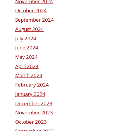
November 2024
October 2024
September 2024
August 2024
July 2024
June 2024
May 2024
April 2024
March 2024
February 2024
January 2024
December 2023
November 2023
October 2023