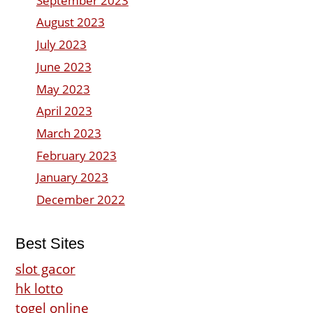
September 2023
August 2023
July 2023
June 2023
May 2023
April 2023
March 2023
February 2023
January 2023
December 2022
Best Sites
slot gacor
hk lotto
togel online