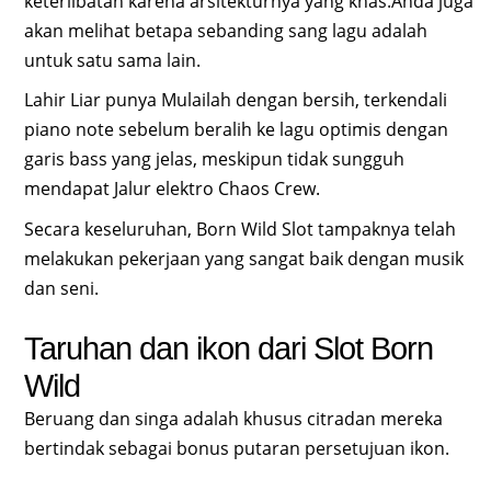
keterlibatan karena arsitekturnya yang khas.Anda juga
akan melihat betapa sebanding sang lagu adalah
untuk satu sama lain.
Lahir Liar punya Mulailah dengan bersih, terkendali
piano note sebelum beralih ke lagu optimis dengan
garis bass yang jelas, meskipun tidak sungguh
mendapat Jalur elektro Chaos Crew.
Secara keseluruhan, Born Wild Slot tampaknya telah
melakukan pekerjaan yang sangat baik dengan musik
dan seni.
Taruhan dan ikon dari Slot Born
Wild
Beruang dan singa adalah khusus citradan mereka
bertindak sebagai bonus putaran persetujuan ikon.