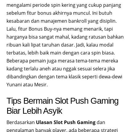
mengalami periode spin kering yang cukup panjang
sebelum fitur bonus akhirnya muncul. Ini butuh
kesabaran dan manajemen bankroll yang disiplin.
Lalu, fitur Bonus Buy-nya memang menarik, tapi
harganya bisa sangat mahal, kadang ratusan bahkan
ribuan kali lipat taruhan dasar. Jadi, kalau modal
terbatas, lebih baik main dengan cara spin biasa.
Beberapa pemain juga merasa tema-tema mereka
kadang terlalu aneh atau nggak sesuai selera jika
dibandingkan dengan tema klasik seperti dewa-dewi
Yunani atau Mesir.
Tips Bermain Slot Push Gaming
Biar Lebih Asyik
Berdasarkan
Ulasan Slot Push Gaming
dan
pengalaman banyak player, ada beberapa strategi