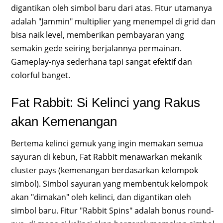
digantikan oleh simbol baru dari atas. Fitur utamanya
adalah "Jammin" multiplier yang menempel di grid dan
bisa naik level, memberikan pembayaran yang
semakin gede seiring berjalannya permainan.
Gameplay-nya sederhana tapi sangat efektif dan
colorful banget.
Fat Rabbit: Si Kelinci yang Rakus
akan Kemenangan
Bertema kelinci gemuk yang ingin memakan semua
sayuran di kebun, Fat Rabbit menawarkan mekanik
cluster pays (kemenangan berdasarkan kelompok
simbol). Simbol sayuran yang membentuk kelompok
akan "dimakan" oleh kelinci, dan digantikan oleh
simbol baru. Fitur "Rabbit Spins" adalah bonus round-