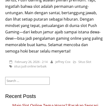
ingatlah bahwa slot adalah permainan untung-
untungan. Main dengan santai, bertanggung jawab,
dan lihat setiap putaran sebagai hiburan. Dengan
mindset yang tepat, petualangan di dunia slot Push
Gaming—dari kebun jamur ajaib sampai istana dewa-
dewi—bisa jadi pengalaman gaming online yang paling
memorable buat kamu. Selamat mencoba dan
semoga hoki besar selalu menyertai!
February 26, 2026 - 2:14
Jeffrey Cox
Situs Slot
situs judi online terbaik
Search
for:
Recent Posts
Main Slot Online Tema Horor? Rasakan Sensasi