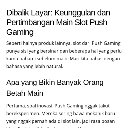
Dibalik Layar: Keunggulan dan
Pertimbangan Main Slot Push
Gaming
Seperti halnya produk lainnya, slot dari Push Gaming
punya sisi yang bersinar dan beberapa hal yang perlu
kamu pahami sebelum main. Mari kita bahas dengan
bahasa yang lebih natural.
Apa yang Bikin Banyak Orang
Betah Main
Pertama, soal inovasi. Push Gaming nggak takut
bereksperimen. Mereka sering bawa mekanik baru
yang nggak pernah ada di slot lain, jadi rasa bosan