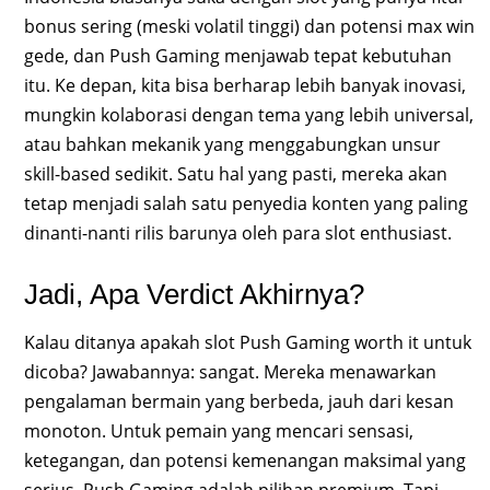
bonus sering (meski volatil tinggi) dan potensi max win
gede, dan Push Gaming menjawab tepat kebutuhan
itu. Ke depan, kita bisa berharap lebih banyak inovasi,
mungkin kolaborasi dengan tema yang lebih universal,
atau bahkan mekanik yang menggabungkan unsur
skill-based sedikit. Satu hal yang pasti, mereka akan
tetap menjadi salah satu penyedia konten yang paling
dinanti-nanti rilis barunya oleh para slot enthusiast.
Jadi, Apa Verdict Akhirnya?
Kalau ditanya apakah slot Push Gaming worth it untuk
dicoba? Jawabannya: sangat. Mereka menawarkan
pengalaman bermain yang berbeda, jauh dari kesan
monoton. Untuk pemain yang mencari sensasi,
ketegangan, dan potensi kemenangan maksimal yang
serius, Push Gaming adalah pilihan premium. Tapi,