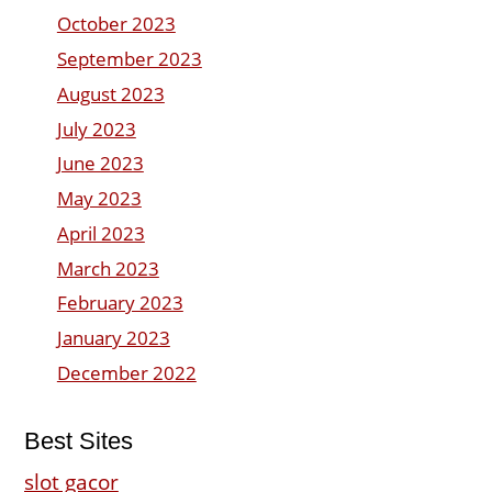
October 2023
September 2023
August 2023
July 2023
June 2023
May 2023
April 2023
March 2023
February 2023
January 2023
December 2022
Best Sites
slot gacor