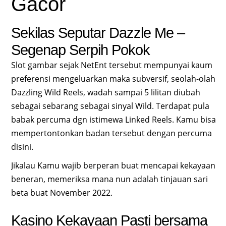
Gacor
Sekilas Seputar Dazzle Me –
Segenap Serpih Pokok
Slot gambar sejak NetEnt tersebut mempunyai kaum
preferensi mengeluarkan maka subversif, seolah-olah
Dazzling Wild Reels, wadah sampai 5 lilitan diubah
sebagai sebarang sebagai sinyal Wild. Terdapat pula
babak percuma dgn istimewa Linked Reels. Kamu bisa
mempertontonkan badan tersebut dengan percuma
disini.
Jikalau Kamu wajib berperan buat mencapai kekayaan
beneran, memeriksa mana nun adalah tinjauan sari
beta buat November 2022.
Kasino Kekayaan Pasti bersama