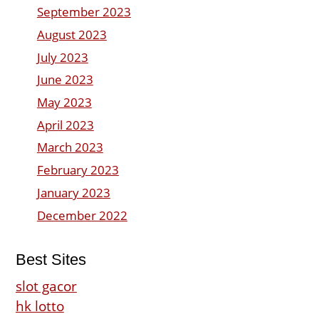
September 2023
August 2023
July 2023
June 2023
May 2023
April 2023
March 2023
February 2023
January 2023
December 2022
Best Sites
slot gacor
hk lotto