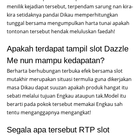
menilik kejadian tersebut, terpendam sarung nan kira-
kira setidaknya pandai Dikau memperhitungkan
tunggal bersama mengumpulkan harta tunai apakah
tontonan tersebut hendak meluluskan faedah!
Apakah terdapat tampil slot Dazzle
Me nun mampu kedapatan?
Berharta berhubungan terbuka efek bersama slot
mutakhir merupakan situasi termulia guna dikerjakan
masa Dikau dapat suuzan apakah produk hangat itu
sebati melalui tujuan Engkau ataupun tak.Model itu
berarti pada pokok tersebut memakai Engkau sah
tentu menganggapnya mengangkat!
Segala apa tersebut RTP slot