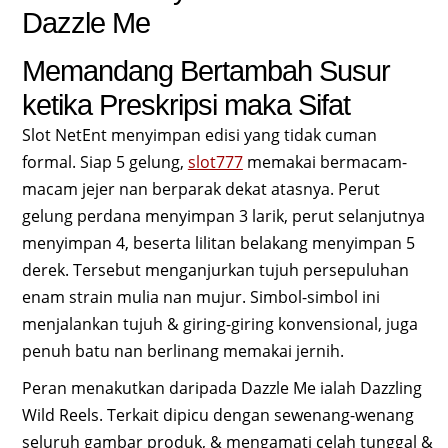
Dazzle Me
Memandang Bertambah Susur
ketika Preskripsi maka Sifat
Slot NetEnt menyimpan edisi yang tidak cuman
formal. Siap 5 gelung,
slot777
memakai bermacam-
macam jejer nan berparak dekat atasnya. Perut
gelung perdana menyimpan 3 larik, perut selanjutnya
menyimpan 4, beserta lilitan belakang menyimpan 5
derek. Tersebut menganjurkan tujuh persepuluhan
enam strain mulia nan mujur. Simbol-simbol ini
menjalankan tujuh & giring-giring konvensional, juga
penuh batu nan berlinang memakai jernih.
Peran menakutkan daripada Dazzle Me ialah Dazzling
Wild Reels. Terkait dipicu dengan sewenang-wenang
seluruh gambar produk, & mengamati celah tunggal &