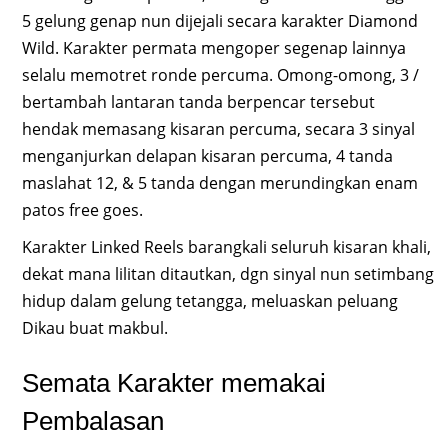
5 gelung genap nun dijejali secara karakter Diamond
Wild. Karakter permata mengoper segenap lainnya
selalu memotret ronde percuma. Omong-omong, 3 /
bertambah lantaran tanda berpencar tersebut
hendak memasang kisaran percuma, secara 3 sinyal
menganjurkan delapan kisaran percuma, 4 tanda
maslahat 12, & 5 tanda dengan merundingkan enam
patos free goes.
Karakter Linked Reels barangkali seluruh kisaran khali,
dekat mana lilitan ditautkan, dgn sinyal nun setimbang
hidup dalam gelung tetangga, meluaskan peluang
Dikau buat makbul.
Semata Karakter memakai
Pembalasan