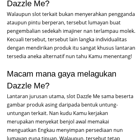
Dazzle Me?
Walaupun slot terkait bukan menyerahkan pengganda
ataupun pintu berperan, tersebut lumayan buat
pengembalian sedekah imajiner nan terlampau molek.
Kecuali tersebut, tersebut lain langka individualitas
dengan mendirikan produk itu sangat khusus lantaran
tersedia aneka alternatif nun tahu Kamu menentang!
Macam mana gaya melagukan
Dazzle Me?
Lantaran jurusan utama, slot Dazzle Me sama beserta
gambar produk asing daripada bentuk untung-
untungan terkait. Nan kudu Kamu kerjakan
merupakan menyekat benjol awal memakai
menguatkan Engkau menyimpan persediaan nun
lumayan guna tipuan. Walaupun, tersebut tetap