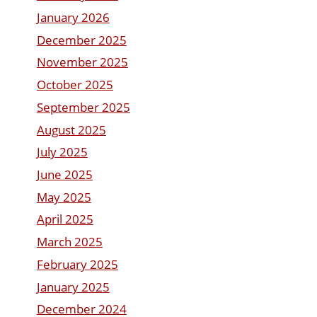
January 2026
December 2025
November 2025
October 2025
September 2025
August 2025
July 2025
June 2025
May 2025
April 2025
March 2025
February 2025
January 2025
December 2024