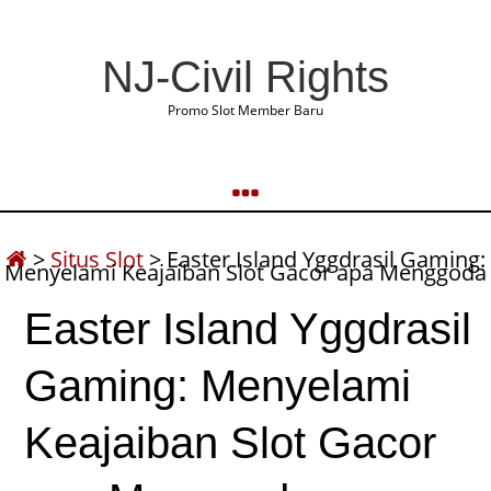
NJ-Civil Rights
Promo Slot Member Baru
>
Situs Slot
>
Easter Island Yggdrasil Gaming:
Menyelami Keajaiban Slot Gacor apa Menggoda
Easter Island Yggdrasil
Gaming: Menyelami
Keajaiban Slot Gacor