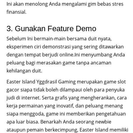
Ini akan menolong Anda mengalami gim bebas stres
finansial.
3. Gunakan Feature Demo
Sebelum Ini bermain-main bersama duit nyata,
eksperimen ciri demonstrasi yang sering ditawarkan
dengan tempat berjudi online.Ini menyumbang Anda
peluang bagi merasakan game tanpa ancaman
kehilangan duit.
Easter Island Yggdrasil Gaming merupakan game slot
gacor siapa tidak boleh dilampaui oleh para penyuka
judi di internet. Serta grafis yang mengherankan, cara
kerja permainan yang inovatif, dan peluang menang
siapa menggoda, game ini memberikan pengetahuan
apa luar biasa. Benarkah Anda seorang newbie
ataupun pemain berkecimpung, Easter Island memiliki