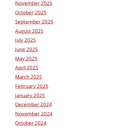
November 2025
October 2025
September 2025
August 2025
July 2025
June 2025
May 2025
April 2025
March 2025
February 2025
January 2025
December 2024
November 2024
October 2024