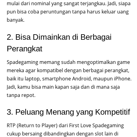
mulai dari nominal yang sangat terjangkau. Jadi, siapa
pun bisa coba peruntungan tanpa harus keluar uang
banyak.
2. Bisa Dimainkan di Berbagai
Perangkat
Spadegaming memang sudah mengoptimalkan game
mereka agar kompatibel dengan berbagai perangkat,
baik itu laptop, smartphone Android, maupun iPhone.
Jadi, kamu bisa main kapan saja dan di mana saja
tanpa repot.
3. Peluang Menang yang Kompetitif
RTP (Return to Player) dari First Love Spadegaming
cukup bersaing dibandingkan dengan slot lain di