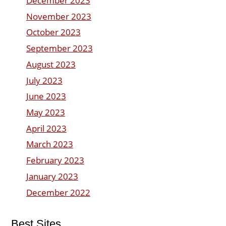
December 2023
November 2023
October 2023
September 2023
August 2023
July 2023
June 2023
May 2023
April 2023
March 2023
February 2023
January 2023
December 2022
Best Sites