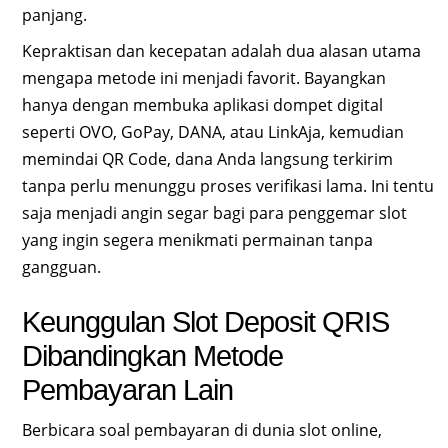
panjang.
Kepraktisan dan kecepatan adalah dua alasan utama
mengapa metode ini menjadi favorit. Bayangkan
hanya dengan membuka aplikasi dompet digital
seperti OVO, GoPay, DANA, atau LinkAja, kemudian
memindai QR Code, dana Anda langsung terkirim
tanpa perlu menunggu proses verifikasi lama. Ini tentu
saja menjadi angin segar bagi para penggemar slot
yang ingin segera menikmati permainan tanpa
gangguan.
Keunggulan Slot Deposit QRIS
Dibandingkan Metode
Pembayaran Lain
Berbicara soal pembayaran di dunia slot online,