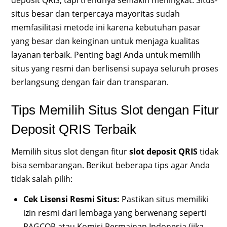
situs besar dan terpercaya mayoritas sudah
memfasilitasi metode ini karena kebutuhan pasar
yang besar dan keinginan untuk menjaga kualitas
layanan terbaik. Penting bagi Anda untuk memilih
situs yang resmi dan berlisensi supaya seluruh proses
berlangsung dengan fair dan transparan.
Tips Memilih Situs Slot dengan Fitur
Deposit QRIS Terbaik
Memilih situs slot dengan fitur
slot deposit QRIS
tidak
bisa sembarangan. Berikut beberapa tips agar Anda
tidak salah pilih:
Cek Lisensi Resmi Situs:
Pastikan situs memiliki
izin resmi dari lembaga yang berwenang seperti
PAGCOR atau Komisi Permainan Indonesia (jika