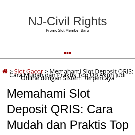
NJ-Civil Rights
Promo Slot Member Baru
>
Slot Gacor
>
Memahami Slot Deposit QRIS:
Cara Mudah dan Praktis Top Up Akun Judi
Online dengan Sistem Terpercaya
Memahami Slot
Deposit QRIS: Cara
Mudah dan Praktis Top