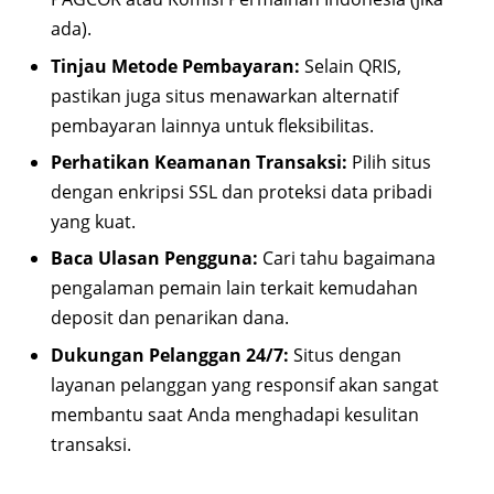
ada).
Tinjau Metode Pembayaran:
Selain QRIS,
pastikan juga situs menawarkan alternatif
pembayaran lainnya untuk fleksibilitas.
Perhatikan Keamanan Transaksi:
Pilih situs
dengan enkripsi SSL dan proteksi data pribadi
yang kuat.
Baca Ulasan Pengguna:
Cari tahu bagaimana
pengalaman pemain lain terkait kemudahan
deposit dan penarikan dana.
Dukungan Pelanggan 24/7:
Situs dengan
layanan pelanggan yang responsif akan sangat
membantu saat Anda menghadapi kesulitan
transaksi.