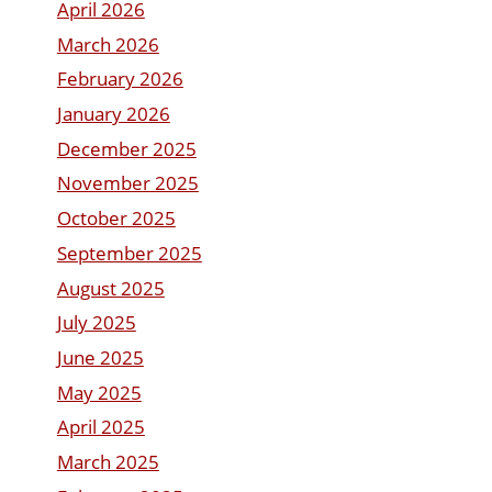
April 2026
March 2026
February 2026
January 2026
December 2025
November 2025
October 2025
September 2025
August 2025
July 2025
June 2025
May 2025
April 2025
March 2025