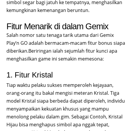
simbol segar bagi jatuh ke tempatnya, menghasilkan
kemungkinan kemenangan beruntun.
Fitur Menarik di dalam Gemix
Salah nomor satu tenaga tarik utama dari Gemix
Play’n GO adalah bermacam-macam fitur bonus siapa
diberikan.Beriringan ialah sejumlah fitur kunci apa
menghasilkan game ini semakin memesona:
1. Fitur Kristal
Tiap waktu pelaku sukses memperoleh kejayaan,
orang-orang itu bakal mengisi meteran Kristal. Tiga
model Kristal siapa berbeda dapat diperoleh, individu
menyampaikan kekuatan khusus yang mampu
menolong pelaku dalam gim. Sebagai Contoh, Kristal
Hijau bisa menghapus simbol apa nggak tepat,