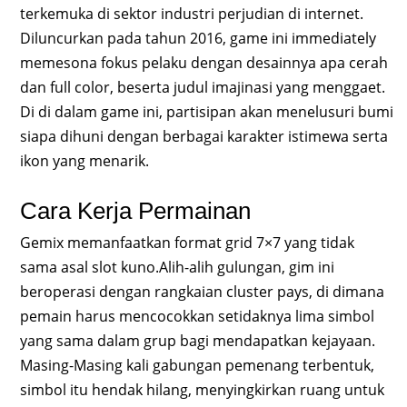
terkemuka di sektor industri perjudian di internet.
Diluncurkan pada tahun 2016, game ini immediately
memesona fokus pelaku dengan desainnya apa cerah
dan full color, beserta judul imajinasi yang menggaet.
Di di dalam game ini, partisipan akan menelusuri bumi
siapa dihuni dengan berbagai karakter istimewa serta
ikon yang menarik.
Cara Kerja Permainan
Gemix memanfaatkan format grid 7×7 yang tidak
sama asal slot kuno.Alih-alih gulungan, gim ini
beroperasi dengan rangkaian cluster pays, di dimana
pemain harus mencocokkan setidaknya lima simbol
yang sama dalam grup bagi mendapatkan kejayaan.
Masing-Masing kali gabungan pemenang terbentuk,
simbol itu hendak hilang, menyingkirkan ruang untuk