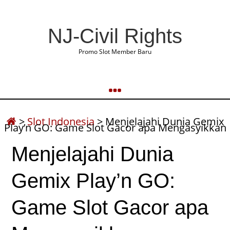
NJ-Civil Rights
Promo Slot Member Baru
>
Slot Indonesia
>
Menjelajahi Dunia Gemix
Play’n GO: Game Slot Gacor apa Mengasyikkan
Menjelajahi Dunia
Gemix Play’n GO:
Game Slot Gacor apa