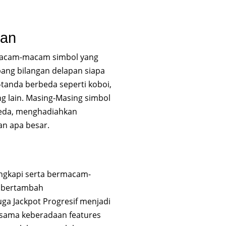
gan
rmacam-macam simbol yang
ang bilangan delapan siapa
tanda berbeda seperti koboi,
ng lain. Masing-Masing simbol
eda, menghadiahkan
n apa besar.
engkapi serta bermacam-
n bertambah
uga Jackpot Progresif menjadi
ersama keberadaan features