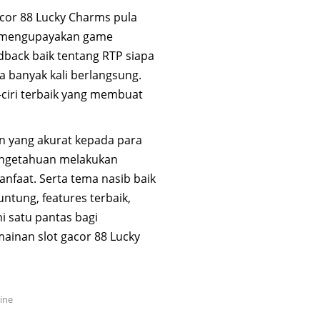
acor 88 Lucky Charms pula
ak mengupayakan game
back baik tentang RTP siapa
a banyak kali berlangsung.
-ciri terbaik yang membuat
an yang akurat kepada para
engetahuan melakukan
nfaat. Serta tema nasib baik
tung, features terbaik,
i satu pantas bagi
mainan slot gacor 88 Lucky
line