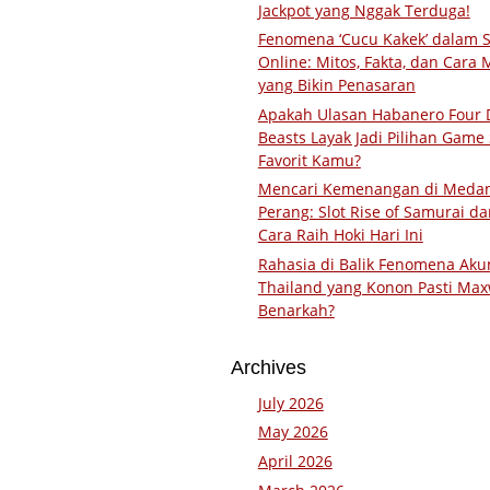
Jackpot yang Nggak Terduga!
Fenomena ‘Cucu Kakek’ dalam S
Online: Mitos, Fakta, dan Cara 
yang Bikin Penasaran
Apakah Ulasan Habanero Four 
Beasts Layak Jadi Pilihan Game 
Favorit Kamu?
Mencari Kemenangan di Meda
Perang: Slot Rise of Samurai da
Cara Raih Hoki Hari Ini
Rahasia di Balik Fenomena Aku
Thailand yang Konon Pasti Max
Benarkah?
Archives
July 2026
May 2026
April 2026