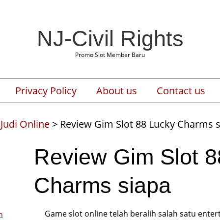
NJ-Civil Rights
Promo Slot Member Baru
Privacy Policy
About us
Contact us
>
Judi Online
>
Review Gim Slot 88 Lucky Charms 
Review Gim Slot 8
Charms siapa
Game slot online telah beralih salah satu ente
n