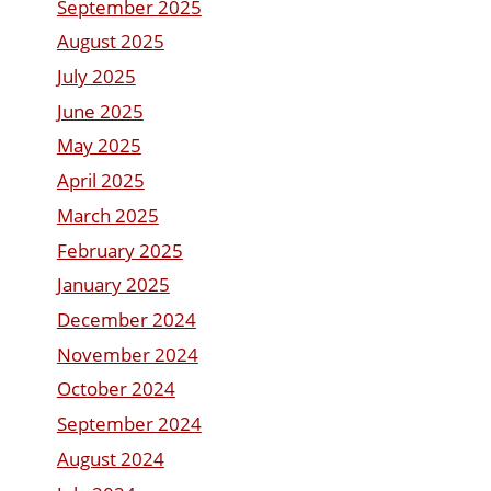
September 2025
August 2025
July 2025
June 2025
May 2025
April 2025
March 2025
February 2025
January 2025
December 2024
November 2024
October 2024
September 2024
August 2024