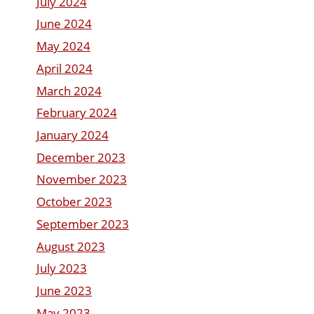
July 2024
June 2024
May 2024
April 2024
March 2024
February 2024
January 2024
December 2023
November 2023
October 2023
September 2023
August 2023
July 2023
June 2023
May 2023