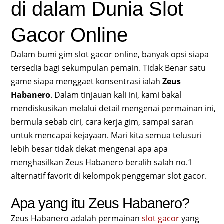
di dalam Dunia Slot
Gacor Online
Dalam bumi gim slot gacor online, banyak opsi siapa
tersedia bagi sekumpulan pemain. Tidak Benar satu
game siapa menggaet konsentrasi ialah
Zeus
Habanero
. Dalam tinjauan kali ini, kami bakal
mendiskusikan melalui detail mengenai permainan ini,
bermula sebab ciri, cara kerja gim, sampai saran
untuk mencapai kejayaan. Mari kita semua telusuri
lebih besar tidak dekat mengenai apa apa
menghasilkan Zeus Habanero beralih salah no.1
alternatif favorit di kelompok penggemar slot gacor.
Apa yang itu Zeus Habanero?
Zeus Habanero adalah permainan
slot gacor
yang