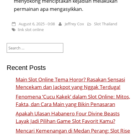
menyokong menciptakan kejadian melakukan
permainan apa mengasyikkan.
August 6, 2025 - 0:08
Jeffrey Cox
Slot Thailand
link slot online
Search
for:
Recent Posts
Main Slot Online Tema Horor? Rasakan Sensasi
Mencekam dan Jackpot yang Nggak Terduga!
Fenomena ‘Cucu Kakek’ dalam Slot Online: Mitos,
Fakta, dan Cara Main yang Bikin Penasaran
Apakah Ulasan Habanero Four Divine Beasts
Layak Jadi Pilihan Game Slot Favorit Kamu?
Mencari Kemenangan di Medan Perang: Slot Rise