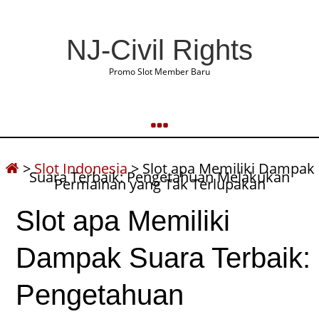
NJ-Civil Rights
Promo Slot Member Baru
>
Slot Indonesia
>
Slot apa Memiliki Dampak
Suara Terbaik: Pengetahuan Melakukan
Permainan yang Tak Terlupakan
Slot apa Memiliki
Dampak Suara Terbaik:
Pengetahuan