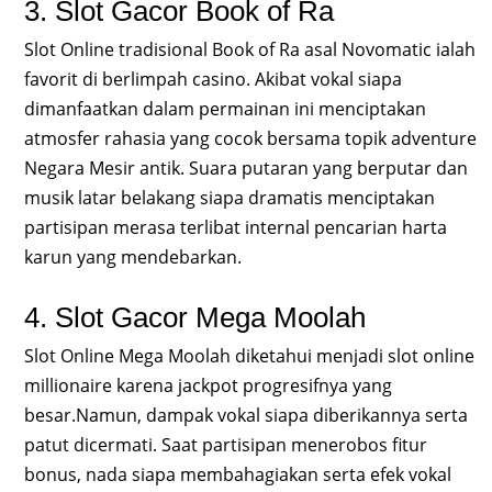
3. Slot Gacor Book of Ra
Slot Online tradisional Book of Ra asal Novomatic ialah
favorit di berlimpah casino. Akibat vokal siapa
dimanfaatkan dalam permainan ini menciptakan
atmosfer rahasia yang cocok bersama topik adventure
Negara Mesir antik. Suara putaran yang berputar dan
musik latar belakang siapa dramatis menciptakan
partisipan merasa terlibat internal pencarian harta
karun yang mendebarkan.
4. Slot Gacor Mega Moolah
Slot Online Mega Moolah diketahui menjadi slot online
millionaire karena jackpot progresifnya yang
besar.Namun, dampak vokal siapa diberikannya serta
patut dicermati. Saat partisipan menerobos fitur
bonus, nada siapa membahagiakan serta efek vokal