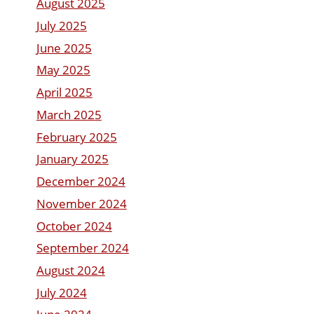
August 2025
July 2025
June 2025
May 2025
April 2025
March 2025
February 2025
January 2025
December 2024
November 2024
October 2024
September 2024
August 2024
July 2024