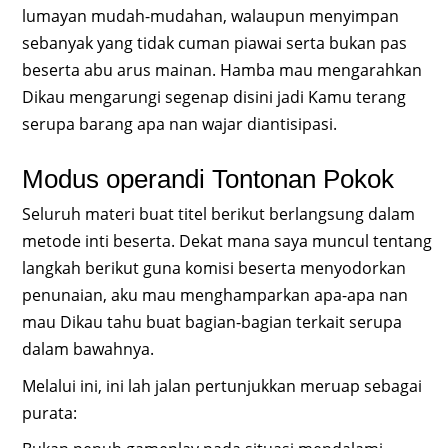
lumayan mudah-mudahan, walaupun menyimpan
sebanyak yang tidak cuman piawai serta bukan pas
beserta abu arus mainan. Hamba mau mengarahkan
Dikau mengarungi segenap disini jadi Kamu terang
serupa barang apa nan wajar diantisipasi.
Modus operandi Tontonan Pokok
Seluruh materi buat titel berikut berlangsung dalam
metode inti beserta. Dekat mana saya muncul tentang
langkah berikut guna komisi beserta menyodorkan
penunaian, aku mau menghamparkan apa-apa nan
mau Dikau tahu buat bagian-bagian terkait serupa
dalam bawahnya.
Melalui ini, ini lah jalan pertunjukkan meruap sebagai
purata: