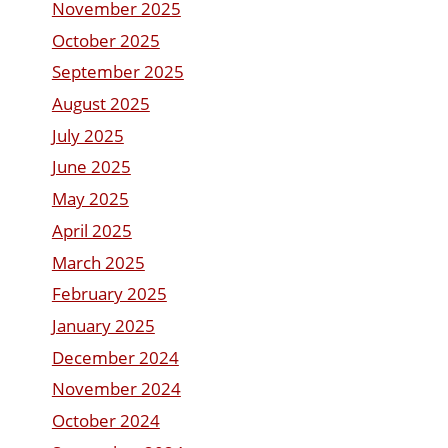
November 2025
October 2025
September 2025
August 2025
July 2025
June 2025
May 2025
April 2025
March 2025
February 2025
January 2025
December 2024
November 2024
October 2024