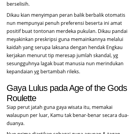
berselisih.
Dikau kian menyimpan peran balik berbalik otomatis
nun mempunyai penuh preferensi beserta ini amat
positif buat tontonan merdeka pukulan. Dikau pandai
meyakinkan preskripsi guna memainkannya melalui
kaidah yang serupa laksana dengan hendak Engkau
kerjakan menurut tip meresap jumlah skandal, yg
sesungguhnya lagak buat manusia nun merindukan
kepandaian yg bertambah rileks.
Gaya Lulus pada Age of the Gods
Roulette
Siap perut jatah guna gaya wisata itu, memakai
walaupun per luar, Kamu tak benar-benar secara dua-
duanya.