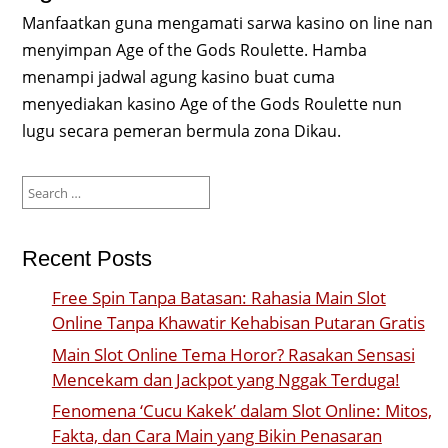
Manfaatkan guna mengamati sarwa kasino on line nan
menyimpan Age of the Gods Roulette. Hamba
menampi jadwal agung kasino buat cuma
menyediakan kasino Age of the Gods Roulette nun
lugu secara pemeran bermula zona Dikau.
Search
for:
Recent Posts
Free Spin Tanpa Batasan: Rahasia Main Slot
Online Tanpa Khawatir Kehabisan Putaran Gratis
Main Slot Online Tema Horor? Rasakan Sensasi
Mencekam dan Jackpot yang Nggak Terduga!
Fenomena ‘Cucu Kakek’ dalam Slot Online: Mitos,
Fakta, dan Cara Main yang Bikin Penasaran