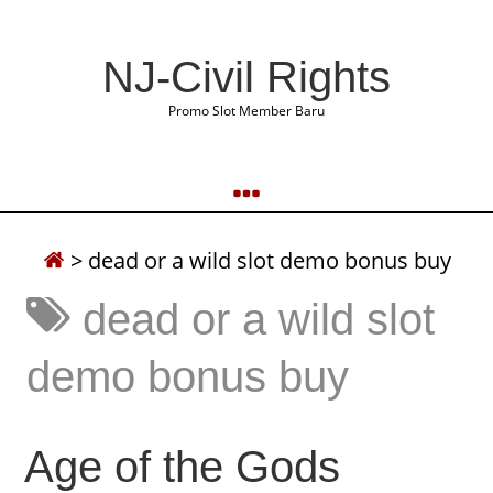
NJ-Civil Rights
Promo Slot Member Baru
>
dead or a wild slot demo bonus buy
dead or a wild slot
demo bonus buy
Age of the Gods