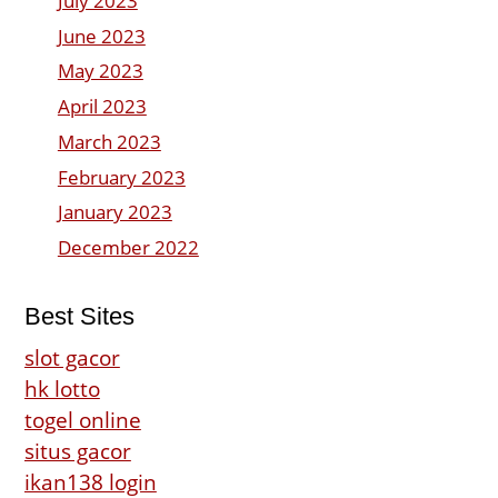
July 2023
June 2023
May 2023
April 2023
March 2023
February 2023
January 2023
December 2022
Best Sites
slot gacor
hk lotto
togel online
situs gacor
ikan138 login