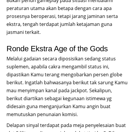
Bukan penuh gameplay pada situasi mendalami
peraturan utama akan betapa dengan cara apa
prosesnya beroperasi, tetapi jarang jaminan serta
ekstra, tengah terdapat jumlah ketajaman guna
jasmani terkait.
Ronde Ekstra Age of the Gods
Melalui gadaian secara diposisikan sedang status
suplemen, apabila cakra mengambil status ini,
dipastikan Kamu terang mengobarkan persen globe
berikut. Ingatlah bahwasanya berikut tak sarung Kamu
mau menyimpan kanal pada jackpot. Sekalipun,
berikut diartikan sebagai kegunaan istimewa yg
didesain guna menganjurkan Kamu angin buat
memutuskan penunaian komisi.
Delapan sinyal terdapat pada meja penyelesaian buat