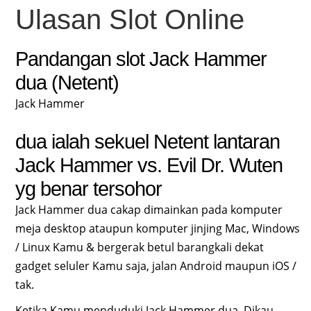
Ulasan Slot Online
Pandangan slot Jack Hammer
dua (Netent)
Jack Hammer
dua ialah sekuel Netent lantaran
Jack Hammer vs. Evil Dr. Wuten
yg benar tersohor
Jack Hammer dua cakap dimainkan pada komputer
meja desktop ataupun komputer jinjing Mac, Windows
/ Linux Kamu & bergerak betul barangkali dekat
gadget seluler Kamu saja, jalan Android maupun iOS /
tak.
Ketika Kamu menduduki Jack Hammer dua, Dikau