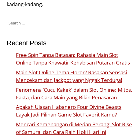
kadang-kadang.
Search
for:
Recent Posts
Free Spin Tanpa Batasan: Rahasia Main Slot
Online Tanpa Khawatir Kehabisan Putaran Gratis
Main Slot Online Tema Horor? Rasakan Sensasi
Mencekam dan Jackpot yang Nggak Terduga!
Fenomena ‘Cucu Kakek’ dalam Slot Online: Mitos,
Fakta, dan Cara Main yang Bikin Penasaran
Apakah Ulasan Habanero Four Divine Beasts
Layak Jadi Pilihan Game Slot Favorit Kamu?
Mencari Kemenangan di Medan Perang: Slot Rise
of Samurai dan Cara Raih Hoki Hari Ini