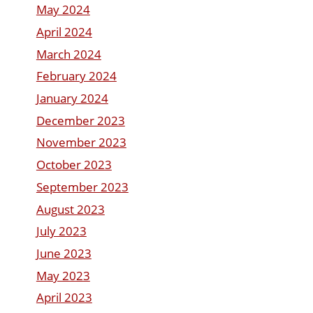
May 2024
April 2024
March 2024
February 2024
January 2024
December 2023
November 2023
October 2023
September 2023
August 2023
July 2023
June 2023
May 2023
April 2023