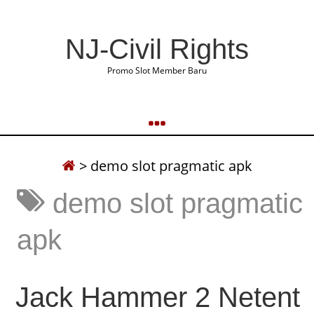
NJ-Civil Rights
Promo Slot Member Baru
>
demo slot pragmatic apk
demo slot pragmatic
apk
Jack Hammer 2 Netent