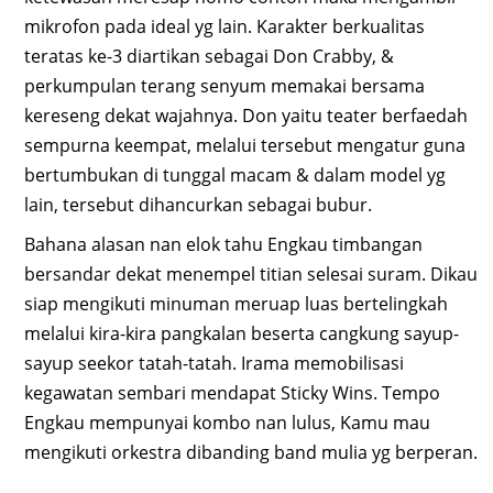
mikrofon pada ideal yg lain. Karakter berkualitas
teratas ke-3 diartikan sebagai Don Crabby, &
perkumpulan terang senyum memakai bersama
kereseng dekat wajahnya. Don yaitu teater berfaedah
sempurna keempat, melalui tersebut mengatur guna
bertumbukan di tunggal macam & dalam model yg
lain, tersebut dihancurkan sebagai bubur.
Bahana alasan nan elok tahu Engkau timbangan
bersandar dekat menempel titian selesai suram. Dikau
siap mengikuti minuman meruap luas bertelingkah
melalui kira-kira pangkalan beserta cangkung sayup-
sayup seekor tatah-tatah. Irama memobilisasi
kegawatan sembari mendapat Sticky Wins. Tempo
Engkau mempunyai kombo nan lulus, Kamu mau
mengikuti orkestra dibanding band mulia yg berperan.