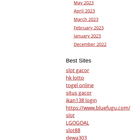
May 2023
April 2023
March 2023
February 2023
January 2023
December 2022
Best Sites
slot gacor
hk lotto
togel online
situs gacor
ikan138 login
https://www.bluefugu.com/
slot
LGOGOAL
slot88
dewa303