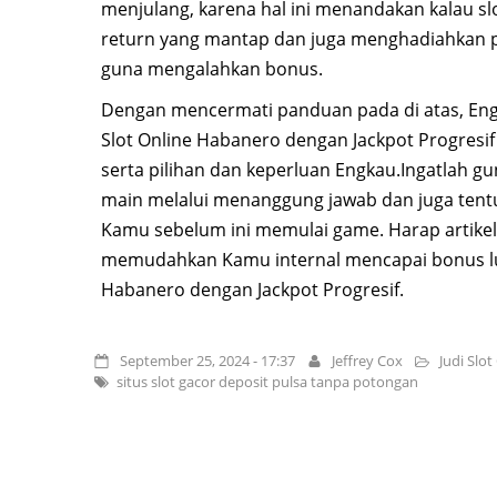
menjulang, karena hal ini menandakan kalau slo
return yang mantap dan juga menghadiahkan pr
guna mengalahkan bonus.
Dengan mencermati panduan pada di atas, 
Slot Online Habanero dengan Jackpot Progresif 
serta pilihan dan keperluan Engkau.Ingatlah g
main melalui menanggung jawab dan juga tent
Kamu sebelum ini memulai game. Harap artikel
memudahkan Kamu internal mencapai bonus lua
Habanero dengan Jackpot Progresif.
September 25, 2024 - 17:37
Jeffrey Cox
Judi Slot
situs slot gacor deposit pulsa tanpa potongan