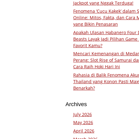
Jackpot yang Nggak Terduga!
Fenomena ‘Cucu Kakek’ dalam S
Online: Mitos, Fakta, dan Cara 
yang Bikin Penasaran
Apakah Ulasan Habanero Four 
Beasts Layak Jadi Pilihan Game 
Favorit Kamu?
Mencari Kemenangan di Meda
Perang: Slot Rise of Samurai da
Cara Raih Hoki Hari Ini
Rahasia di Balik Fenomena Aku
Thailand yang Konon Pasti Max
Benarkah?
Archives
July 2026
May 2026
April 2026