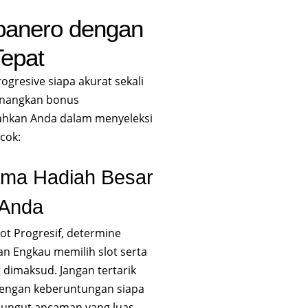
banero dengan
Tepat
gresive siapa akurat sekali
enangkan bonus
ahkan Anda dalam menyeleksi
cok:
sama Hadiah Besar
 Anda
t Progresif, determine
an Engkau memilih slot serta
 dimaksud. Jangan tertarik
dengan keberuntungan siapa
emungut ancaman yang luas.