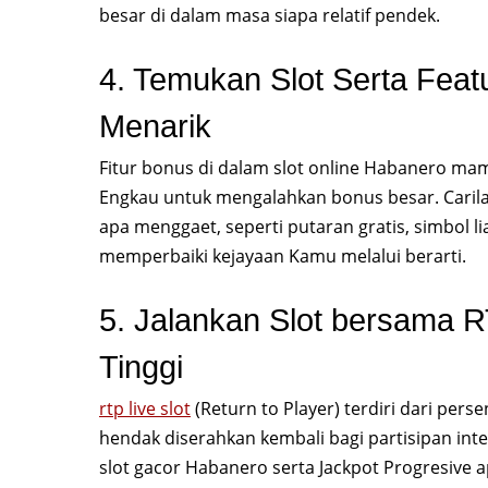
besar di dalam masa siapa relatif pendek.
4. Temukan Slot Serta Feat
Menarik
Fitur bonus di dalam slot online Habanero 
Engkau untuk mengalahkan bonus besar. Carila
apa menggaet, seperti putaran gratis, simbol lia
memperbaiki kejayaan Kamu melalui berarti.
5. Jalankan Slot bersama
Tinggi
rtp live slot
(Return to Player) terdiri dari pers
hendak diserahkan kembali bagi partisipan int
slot gacor Habanero serta Jackpot Progresive a