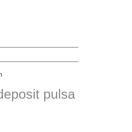
n
deposit pulsa