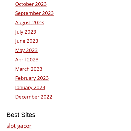
October 2023
September 2023
August 2023
July 2023
June 2023
May 2023
April 2023
March 2023
February 2023
January 2023
December 2022
Best Sites
slot gacor