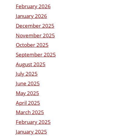
February 2026
January 2026
December 2025
November 2025
October 2025
September 2025
August 2025
July 2025
June 2025
May 2025
April 2025
March 2025
February 2025
January 2025