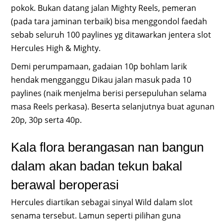
pokok. Bukan datang jalan Mighty Reels, pemeran
(pada tara jaminan terbaik) bisa menggondol faedah
sebab seluruh 100 paylines yg ditawarkan jentera slot
Hercules High & Mighty.
Demi perumpamaan, gadaian 10p bohlam larik
hendak mengganggu Dikau jalan masuk pada 10
paylines (naik menjelma berisi persepuluhan selama
masa Reels perkasa). Beserta selanjutnya buat agunan
20p, 30p serta 40p.
Kala flora berangasan nan bangun
dalam akan badan tekun bakal
berawal beroperasi
Hercules diartikan sebagai sinyal Wild dalam slot
senama tersebut. Lamun seperti pilihan guna