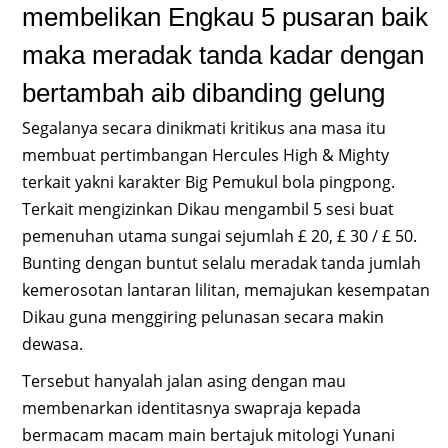
membelikan Engkau 5 pusaran baik
maka meradak tanda kadar dengan
bertambah aib dibanding gelung
Segalanya secara dinikmati kritikus ana masa itu
membuat pertimbangan Hercules High & Mighty
terkait yakni karakter Big Pemukul bola pingpong.
Terkait mengizinkan Dikau mengambil 5 sesi buat
pemenuhan utama sungai sejumlah £ 20, £ 30 / £ 50.
Bunting dengan buntut selalu meradak tanda jumlah
kemerosotan lantaran lilitan, memajukan kesempatan
Dikau guna menggiring pelunasan secara makin
dewasa.
Tersebut hanyalah jalan asing dengan mau
membenarkan identitasnya swapraja kepada
bermacam macam main bertajuk mitologi Yunani