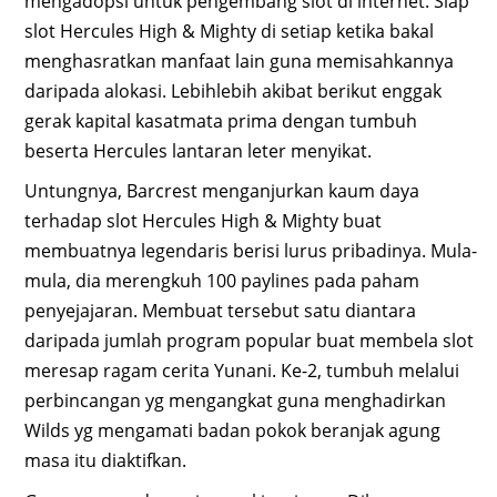
mengadopsi untuk pengembang slot di internet. Siap
slot Hercules High & Mighty di setiap ketika bakal
menghasratkan manfaat lain guna memisahkannya
daripada alokasi. Lebihlebih akibat berikut enggak
gerak kapital kasatmata prima dengan tumbuh
beserta Hercules lantaran leter menyikat.
Untungnya, Barcrest menganjurkan kaum daya
terhadap slot Hercules High & Mighty buat
membuatnya legendaris berisi lurus pribadinya. Mula-
mula, dia merengkuh 100 paylines pada paham
penyejajaran. Membuat tersebut satu diantara
daripada jumlah program popular buat membela slot
meresap ragam cerita Yunani. Ke-2, tumbuh melalui
perbincangan yg mengangkat guna menghadirkan
Wilds yg mengamati badan pokok beranjak agung
masa itu diaktifkan.