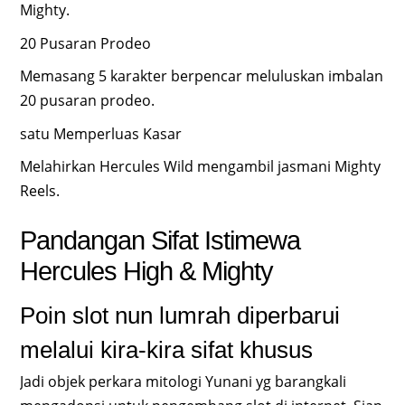
Mighty.
20 Pusaran Prodeo
Memasang 5 karakter berpencar meluluskan imbalan
20 pusaran prodeo.
satu Memperluas Kasar
Melahirkan Hercules Wild mengambil jasmani Mighty
Reels.
Pandangan Sifat Istimewa
Hercules High & Mighty
Poin slot nun lumrah diperbarui
melalui kira-kira sifat khusus
Jadi objek perkara mitologi Yunani yg barangkali