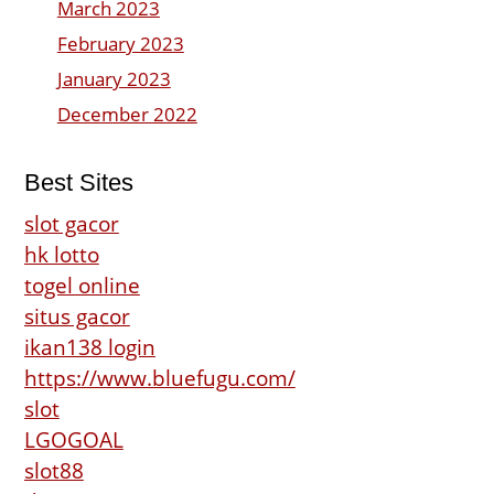
March 2023
February 2023
January 2023
December 2022
Best Sites
slot gacor
hk lotto
togel online
situs gacor
ikan138 login
https://www.bluefugu.com/
slot
LGOGOAL
slot88