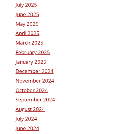
July 2025
June 2025
May 2025
April 2025
March 2025
February 2025
January 2025
December 2024
November 2024
October 2024
September 2024
August 2024
July 2024
June 2024