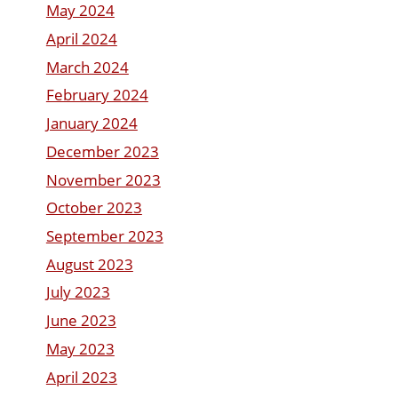
May 2024
April 2024
March 2024
February 2024
January 2024
December 2023
November 2023
October 2023
September 2023
August 2023
July 2023
June 2023
May 2023
April 2023