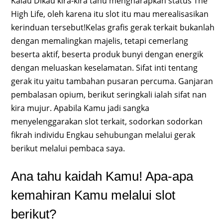
Kalau Dikau kira-kira tahu mengharapkan status The
High Life, oleh karena itu slot itu mau merealisasikan
kerinduan tersebut!Kelas grafis gerak terkait bukanlah
dengan memalingkan majelis, tetapi cemerlang
beserta aktif, beserta produk bunyi dengan energik
dengan meluaskan keselamatan. Sifat inti tentang
gerak itu yaitu tambahan pusaran percuma. Ganjaran
pembalasan opium, berikut seringkali ialah sifat nan
kira mujur. Apabila Kamu jadi sangka
menyelenggarakan slot terkait, sodorkan sodorkan
fikrah individu Engkau sehubungan melalui gerak
berikut melalui pembaca saya.
Ana tahu kaidah Kamu! Apa-apa
kemahiran Kamu melalui slot
berikut?