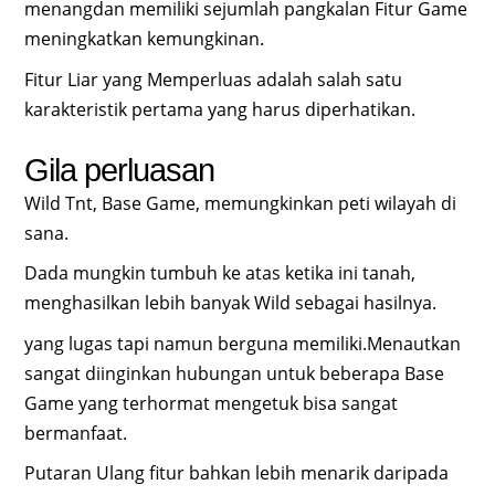
menangdan memiliki sejumlah pangkalan Fitur Game
meningkatkan kemungkinan.
Fitur Liar yang Memperluas adalah salah satu
karakteristik pertama yang harus diperhatikan.
Gila perluasan
Wild Tnt, Base Game, memungkinkan peti wilayah di
sana.
Dada mungkin tumbuh ke atas ketika ini tanah,
menghasilkan lebih banyak Wild sebagai hasilnya.
yang lugas tapi namun berguna memiliki.Menautkan
sangat diinginkan hubungan untuk beberapa Base
Game yang terhormat mengetuk bisa sangat
bermanfaat.
Putaran Ulang fitur bahkan lebih menarik daripada