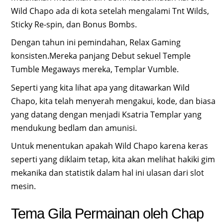
Wild Chapo ada di kota setelah mengalami Tnt Wilds,
Sticky Re-spin, dan Bonus Bombs.
Dengan tahun ini pemindahan, Relax Gaming
konsisten.Mereka panjang Debut sekuel Temple
Tumble Megaways mereka, Templar Vumble.
Seperti yang kita lihat apa yang ditawarkan Wild
Chapo, kita telah menyerah mengakui, kode, dan biasa
yang datang dengan menjadi Ksatria Templar yang
mendukung bedlam dan amunisi.
Untuk menentukan apakah Wild Chapo karena keras
seperti yang diklaim tetap, kita akan melihat hakiki gim
mekanika dan statistik dalam hal ini ulasan dari slot
mesin.
Tema Gila Permainan oleh Chap