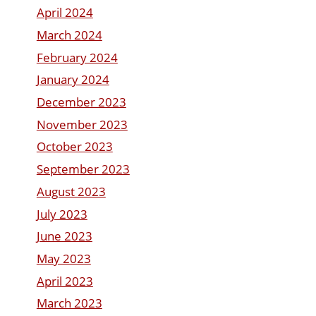
April 2024
March 2024
February 2024
January 2024
December 2023
November 2023
October 2023
September 2023
August 2023
July 2023
June 2023
May 2023
April 2023
March 2023