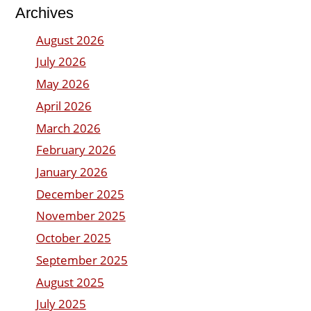
Archives
August 2026
July 2026
May 2026
April 2026
March 2026
February 2026
January 2026
December 2025
November 2025
October 2025
September 2025
August 2025
July 2025