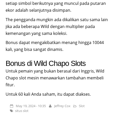
setiap simbol berikutnya yang muncul pada putaran
ekor adalah selanjutnya disimpan.
The pengganda mungkin ada dikalikan satu sama lain
jika ada beberapa Wild dengan multiplier pada
kemenangan yang sama koleksi.
Bonus dapat mengakibatkan menang hingga 10044
kali, yang bisa sangat dinamis.
Bonus di Wild Chapo Slots
Untuk pemain yang bukan berasal dari Inggris, Wild
Chapo slot mesin menawarkan tambahan membeli
fitur.
Untuk 60 kali Anda saham, itu dapat diakses.
May 19, 2024 - 10:35
Jeffrey Cox
Slot
situs slot