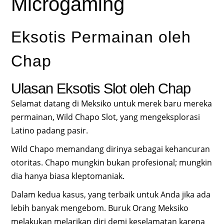
Microgaming
Eksotis Permainan oleh
Chap
Ulasan Eksotis Slot oleh Chap
Selamat datang di Meksiko untuk merek baru mereka
permainan, Wild Chapo Slot, yang mengeksplorasi
Latino padang pasir.
Wild Chapo memandang dirinya sebagai kehancuran
otoritas. Chapo mungkin bukan profesional; mungkin
dia hanya biasa kleptomaniak.
Dalam kedua kasus, yang terbaik untuk Anda jika ada
lebih banyak mengebom. Buruk Orang Meksiko
melakukan melarikan diri demi keselamatan karena