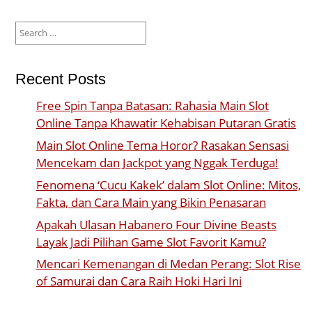
Search
for:
Recent Posts
Free Spin Tanpa Batasan: Rahasia Main Slot
Online Tanpa Khawatir Kehabisan Putaran Gratis
Main Slot Online Tema Horor? Rasakan Sensasi
Mencekam dan Jackpot yang Nggak Terduga!
Fenomena ‘Cucu Kakek’ dalam Slot Online: Mitos,
Fakta, dan Cara Main yang Bikin Penasaran
Apakah Ulasan Habanero Four Divine Beasts
Layak Jadi Pilihan Game Slot Favorit Kamu?
Mencari Kemenangan di Medan Perang: Slot Rise
of Samurai dan Cara Raih Hoki Hari Ini