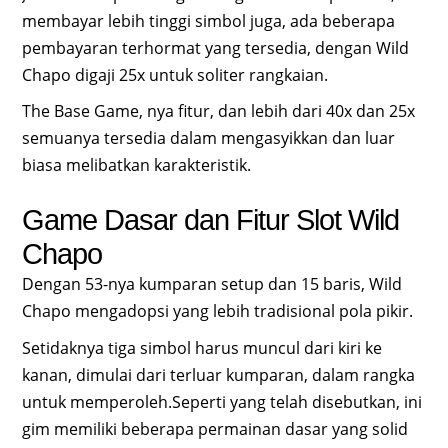
membayar lebih tinggi simbol juga, ada beberapa
pembayaran terhormat yang tersedia, dengan Wild
Chapo digaji 25x untuk soliter rangkaian.
The Base Game, nya fitur, dan lebih dari 40x dan 25x
semuanya tersedia dalam mengasyikkan dan luar
biasa melibatkan karakteristik.
Game Dasar dan Fitur Slot Wild
Chapo
Dengan 53-nya kumparan setup dan 15 baris, Wild
Chapo mengadopsi yang lebih tradisional pola pikir.
Setidaknya tiga simbol harus muncul dari kiri ke
kanan, dimulai dari terluar kumparan, dalam rangka
untuk memperoleh.Seperti yang telah disebutkan, ini
gim memiliki beberapa permainan dasar yang solid