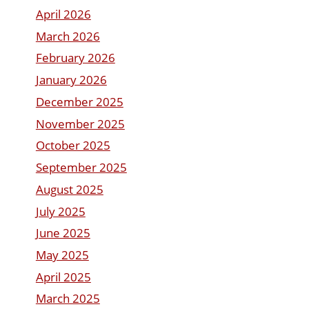
April 2026
March 2026
February 2026
January 2026
December 2025
November 2025
October 2025
September 2025
August 2025
July 2025
June 2025
May 2025
April 2025
March 2025