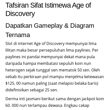
Tafsiran Sifat Istimewa Age of
Discovery
Dapatkan Gameplay & Diagram
Ternama
Slot di internet Age of Discovery mempunyai lima
lilitan maka besar persepuluhan lima paylines. Per
paylines ini pandai mempunyai dekat mana pula
daripada hampa membatasi sepuluh koin nun
heterogen sejak tunggal sen mematok 50 sen. Oleh
sebab itu perkiraan pol mampu menjelma ketewasan
$125. 00 namun paling (saat melapisi belaka baris)
didefinisikan sebagai 25 sen.
Derma inti jasmani berikut sama dengan jackpot koin
60. 000 nun terlampau dewasa. Engkau cakap