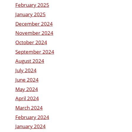
February 2025
January 2025
December 2024
November 2024
October 2024
September 2024
August 2024
July 2024
June 2024
May 2024
April 2024
March 2024
February 2024
January 2024