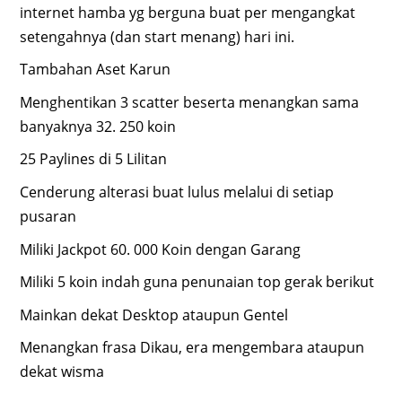
internet hamba yg berguna buat per mengangkat
setengahnya (dan start menang) hari ini.
Tambahan Aset Karun
Menghentikan 3 scatter beserta menangkan sama
banyaknya 32. 250 koin
25 Paylines di 5 Lilitan
Cenderung alterasi buat lulus melalui di setiap
pusaran
Miliki Jackpot 60. 000 Koin dengan Garang
Miliki 5 koin indah guna penunaian top gerak berikut
Mainkan dekat Desktop ataupun Gentel
Menangkan frasa Dikau, era mengembara ataupun
dekat wisma