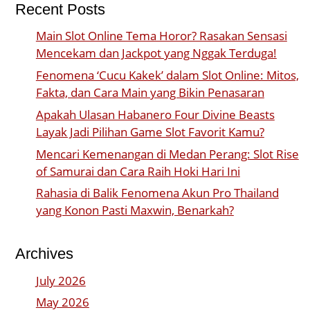
Recent Posts
Main Slot Online Tema Horor? Rasakan Sensasi
Mencekam dan Jackpot yang Nggak Terduga!
Fenomena ‘Cucu Kakek’ dalam Slot Online: Mitos,
Fakta, dan Cara Main yang Bikin Penasaran
Apakah Ulasan Habanero Four Divine Beasts
Layak Jadi Pilihan Game Slot Favorit Kamu?
Mencari Kemenangan di Medan Perang: Slot Rise
of Samurai dan Cara Raih Hoki Hari Ini
Rahasia di Balik Fenomena Akun Pro Thailand
yang Konon Pasti Maxwin, Benarkah?
Archives
July 2026
May 2026