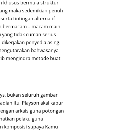
an khusus bermula struktur
rang maka sedemikian penuh
erta tintingan alternatif
lam bermacam – macam main
i yang tidak cuman serius
 dikerjakan penyedia asing.
p mengutarakan bahwasanya
ertib mengindra metode buat
s, bukan seluruh gambar
adian itu, Playson akal kabur
dengan arkais guna potongan
hatkan pelaku guna
an komposisi supaya Kamu