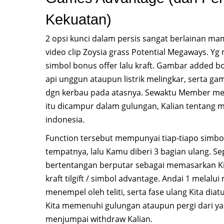
Kekuatan)
2 opsi kunci dalam persis sangat berlainan ma
video clip Zoysia grass Potential Megaways. Yg
simbol bonus offer lalu kraft. Gambar added b
api unggun ataupun listrik melingkar, serta g
dgn kerbau pada atasnya. Sewaktu Member men
itu dicampur dalam gulungan, Kalian tentang m
indonesia.
Function tersebut mempunyai tiap-tiapo simbol
tempatnya, lalu Kamu diberi 3 bagian ulang. S
bertentangan berputar sebagai memasarkan K
kraft tilgift / simbol advantage. Andai 1 melal
menempel oleh teliti, serta fase ulang Kita diat
Kita memenuhi gulungan ataupun pergi dari ya
menjumpai withdraw Kalian.