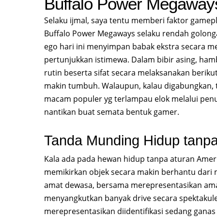
Buffalo Power Megaway
Selaku ijmal, saya tentu memberi faktor gamepl
Buffalo Power Megaways selaku rendah golon
ego hari ini menyimpan babak ekstra secara m
pertunjukkan istimewa. Dalam bibir asing, h
rutin beserta sifat secara melaksanakan berik
makin tumbuh. Walaupun, kalau digabungkan,
macam populer yg terlampau elok melalui penuh
nantikan buat semata bentuk gamer.
Tanda Munding Hidup tanpa
Kala ada pada hewan hidup tanpa aturan Amer
memikirkan objek secara makin berhantu dari
amat dewasa, bersama merepresentasikan amat
menyangkutkan banyak drive secara spektakul
merepresentasikan diidentifikasi sedang ganas