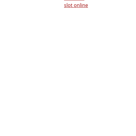
slot online