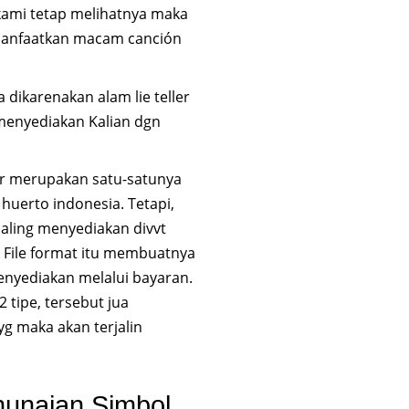
kami tetap melihatnya maka
manfaatkan macam canción
 dikarenakan alam lie teller
t menyediakan Kalian dgn
fer merupakan satu-satunya
 huerto indonesia. Tetapi,
paling menyediakan divvt
 File format itu membuatnya
nyediakan melalui bayaran.
tipe, tersebut jua
g maka akan terjalin
unaian Simbol