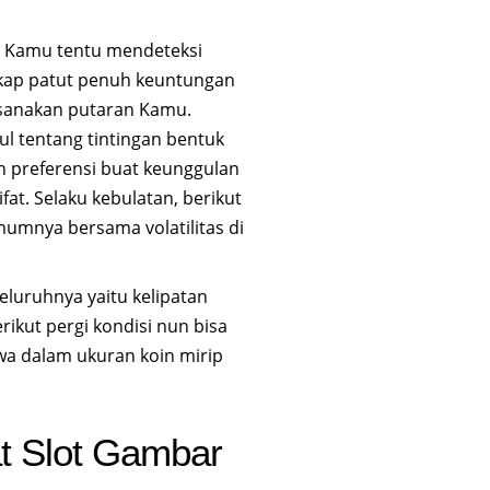
, Kamu tentu mendeteksi
ap patut penuh keuntungan
sanakan putaran Kamu.
ul tentang tintingan bentuk
n preferensi buat keunggulan
t. Selaku kebulatan, berikut
umnya bersama volatilitas di
luruhnya yaitu kelipatan
ikut pergi kondisi nun bisa
wa dalam ukuran koin mirip
t Slot Gambar