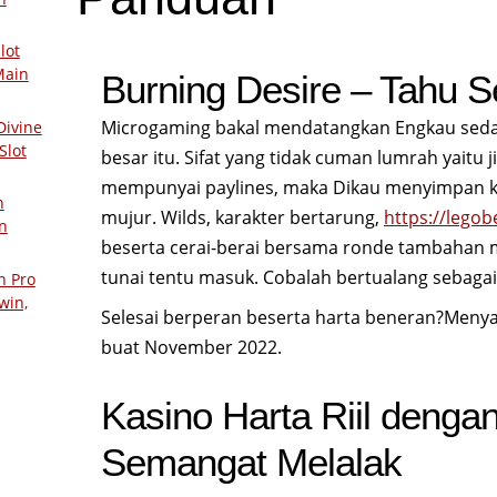
lot
Main
Burning Desire – Tahu S
Microgaming bakal mendatangkan Engkau seda
Divine
Slot
besar itu. Sifat yang tidak cuman lumrah yaitu 
mempunyai paylines, maka Dikau menyimpan 
n
mujur. Wilds, karakter bertarung,
https://lego
n
beserta cerai-berai bersama ronde tambahan
tunai tentu masuk. Cobalah bertualang sebaga
n Pro
win,
Selesai berperan beserta harta beneran?Menya
buat November 2022.
Kasino Harta Riil deng
Semangat Melalak