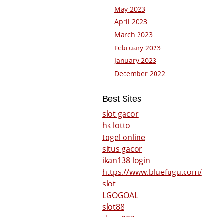
May 2023
April 2023
March 2023
February 2023
January 2023
December 2022
Best Sites
slot gacor
hk lotto
togel online
situs gacor
ikan138 login
https://www.bluefugu.com/
slot
LGOGOAL
slot88