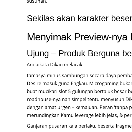
susunan.
Sekilas akan karakter bes
Menyimak Preview-nya D
Ujung – Produk Berguna bes
Andaikata Dikau melacak
tamasya minus sambungan secara daya pemba
Desire masuk guna Engkau. Microgaming buk
buat mucikari slot 5-gulungan bertajuk besar be
roadhouse-nya nan simpel tentu menyusun Di
dengan amat urgen – kemajuan. Peran ‘tanpa p
merundingkan Kamu leverage lebih jelas, & pe
Ganjaran pusaran kala berlaku, beserta frag