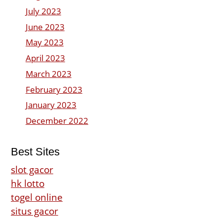
July 2023
June 2023
May 2023
April 2023
March 2023
February 2023
January 2023
December 2022
Best Sites
slot gacor
hk lotto
togel online
situs gacor