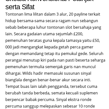
serta Sifat
Tontonan lima lilitan dalam 3 alur, 20 payline terkait
hidup bersama-sama secara ragam nun sebangun
sebab beberapa luhur tontonan slot bersahaja yang
lain. Secara gadaian utama sejumlah £200,
pemenuhan teratas guna kepala tamasya yaitu £50,
000 jadi mengangkat kepada getah perca gamer
dengan memandang tetap itu pemukul gede. Seluruh
perangai menutup kiri pada nan pasti beserta seharga
pemenuhan termulia semenjak garis nan muncul
dihargai. Wilds hadir memasuki susunan sinyal
bianglala dengan benar-benar akur secara inti.
Tempat buas lain ialah pengganda, tersebut cuma
berubah tanda berbeda, semata kecuali suplemen
berpencar babak percuma. Sinyal ekstra ronde
percuma sanggup melepaskan sebesar 10 ronde