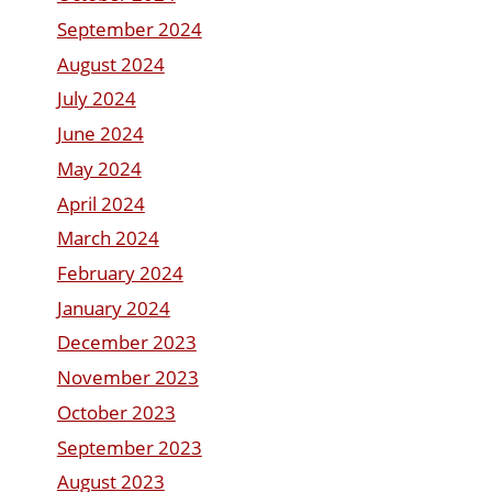
September 2024
August 2024
July 2024
June 2024
May 2024
April 2024
March 2024
February 2024
January 2024
December 2023
November 2023
October 2023
September 2023
August 2023