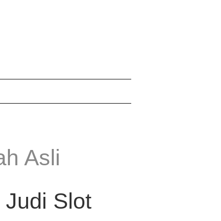
h Asli
Judi Slot