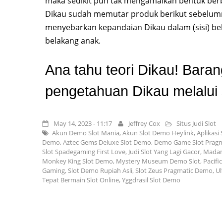
maka sedikit pun tak mengamalkan bentuk ber
Dikau sudah memutar produk berikut sebelumn
menyebarkan kepandaian Dikau dalam (sisi) b
belakang anak.
Ana tahu teori Dikau! Bara
pengetahuan Dikau melalui s
May 14, 2023 - 11:17
Jeffrey Cox
Situs Judi Slot
Akun Demo Slot Mania
,
Akun Slot Demo Heylink
,
Aplikasi
Demo
,
Aztec Gems Deluxe Slot Demo
,
Demo Game Slot Pragm
Slot Spadegaming First Love
,
Judi Slot Yang Lagi Gacor
,
Madam
Monkey King Slot Demo
,
Mystery Museum Demo Slot
,
Pacifi
Gaming
,
Slot Demo Rupiah Asli
,
Slot Zeus Pragmatic Demo
,
Ul
Tepat Bermain Slot Online
,
Yggdrasil Slot Demo