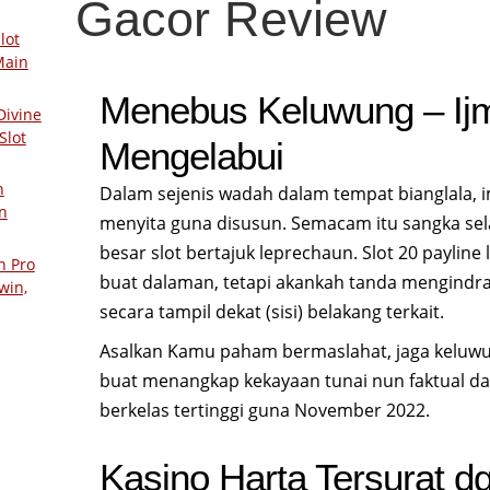
Gacor Review
lot
Main
Menebus Keluwung – Ij
Divine
Slot
Mengelabui
n
Dalam sejenis wadah dalam tempat bianglala, 
n
menyita guna disusun. Semacam itu sangka se
besar slot bertajuk leprechaun. Slot 20 paylin
n Pro
buat dalaman, tetapi akankah tanda mengindra
win,
secara tampil dekat (sisi) belakang terkait.
Asalkan Kamu paham bermaslahat, jaga keluwu
buat menangkap kekayaan tunai nun faktual dal
berkelas tertinggi guna November 2022.
Kasino Harta Tersurat 