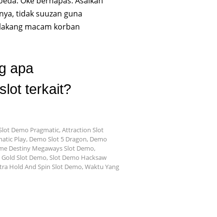
beda. Oke bernapas. Asalkan
ya, tidak suuzan guna
elakang macam korban
ng apa
lot terkait?
 Slot Demo Pragmatic
,
Attraction Slot
atic Play
,
Demo Slot 5 Dragon
,
Demo
e Destiny Megaways Slot Demo
,
c Gold Slot Demo
,
Slot Demo Hacksaw
tra Hold And Spin Slot Demo
,
Waktu Yang