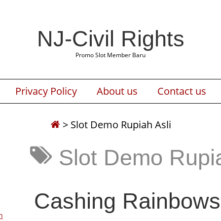
NJ-Civil Rights
Promo Slot Member Baru
Privacy Policy
About us
Contact us
>
Slot Demo Rupiah Asli
Slot Demo Rupia
Cashing Rainbows 
n