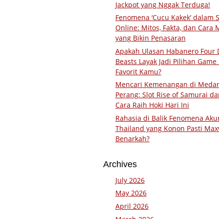
Jackpot yang Nggak Terduga!
Fenomena ‘Cucu Kakek’ dalam S
Online: Mitos, Fakta, dan Cara 
yang Bikin Penasaran
Apakah Ulasan Habanero Four 
Beasts Layak Jadi Pilihan Game 
Favorit Kamu?
Mencari Kemenangan di Meda
Perang: Slot Rise of Samurai da
Cara Raih Hoki Hari Ini
Rahasia di Balik Fenomena Aku
Thailand yang Konon Pasti Max
Benarkah?
Archives
July 2026
May 2026
April 2026