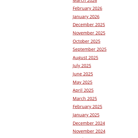
March 2026
February 2026
January 2026
December 2025
November 2025
October 2025
September 2025
August 2025
July 2025
June 2025
May 2025
April 2025
March 2025
February 2025
January 2025
December 2024
November 2024