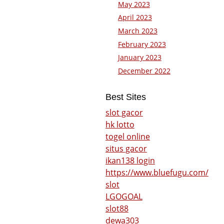
May 2023
April 2023
March 2023
February 2023
January 2023
December 2022
Best Sites
slot gacor
hk lotto
togel online
situs gacor
ikan138 login
https://www.bluefugu.com/
slot
LGOGOAL
slot88
dewa303