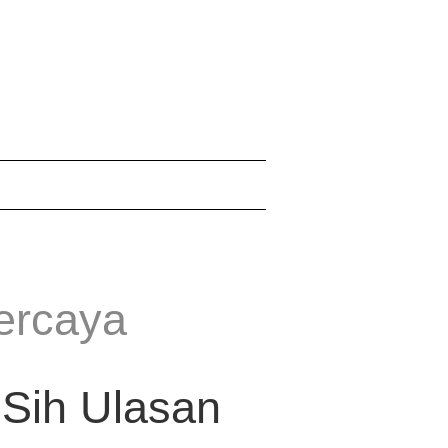
ercaya
Sih Ulasan