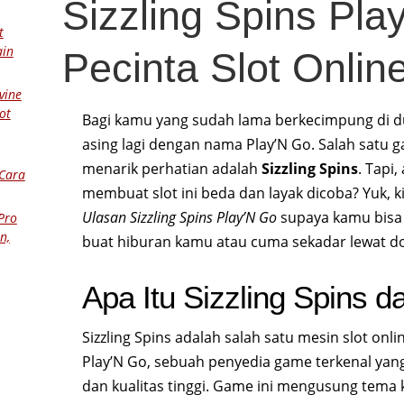
Sizzling Spins Pla
t
ain
Pecinta Slot Onlin
vine
ot
Bagi kamu yang sudah lama berkecimpung di dun
asing lagi dengan nama Play’N Go. Salah satu
menarik perhatian adalah
Sizzling Spins
. Tapi
 Cara
membuat slot ini beda dan layak dicoba? Yuk, k
Ulasan Sizzling Spins Play’N Go
supaya kamu bisa 
Pro
n,
buat hiburan kamu atau cuma sekadar lewat d
Apa Itu Sizzling Spins d
Sizzling Spins adalah salah satu mesin slot on
Play’N Go, sebuah penyedia game terkenal yan
dan kualitas tinggi. Game ini mengusung tema