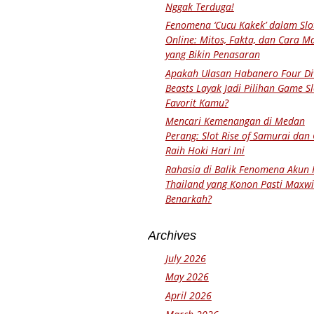
Nggak Terduga!
Fenomena ‘Cucu Kakek’ dalam Slo
Online: Mitos, Fakta, dan Cara M
yang Bikin Penasaran
Apakah Ulasan Habanero Four Di
Beasts Layak Jadi Pilihan Game Sl
Favorit Kamu?
Mencari Kemenangan di Medan
Perang: Slot Rise of Samurai dan
Raih Hoki Hari Ini
Rahasia di Balik Fenomena Akun 
Thailand yang Konon Pasti Maxwi
Benarkah?
Archives
July 2026
May 2026
April 2026