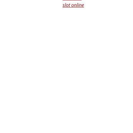
slot online