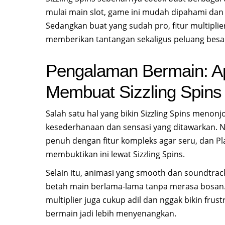
mulai main slot, game ini mudah dipahami dan n
Sedangkan buat yang sudah pro, fitur multiplier
memberikan tantangan sekaligus peluang besar
Pengalaman Bermain: A
Membuat Sizzling Spins
Salah satu hal yang bikin Sizzling Spins menon
kesederhanaan dan sensasi yang ditawarkan. 
penuh dengan fitur kompleks agar seru, dan Pl
membuktikan ini lewat Sizzling Spins.
Selain itu, animasi yang smooth dan soundtrac
betah main berlama-lama tanpa merasa bosan. 
multiplier juga cukup adil dan nggak bikin frus
bermain jadi lebih menyenangkan.