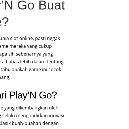
y’N Go Buat
e?
ia slot online, pasti nggak
 game mereka yang cukup
, apa sih sebenarnya yang
ita bahas lebih dalam tentang
tahu apakah game ini cocok
oang.
ari Play’N Go?
line yang dikembangkan oleh
g selalu menghadirkan inovasi
 klasik buah-buahan dengan