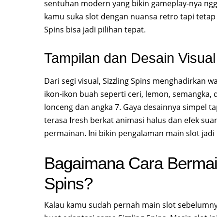
sentuhan modern yang bikin gameplay-nya ngg
kamu suka slot dengan nuansa retro tapi tetap 
Spins bisa jadi pilihan tepat.
Tampilan dan Desain Visual
Dari segi visual, Sizzling Spins menghadirkan
ikon-ikon buah seperti ceri, lemon, semangka, d
lonceng dan angka 7. Gaya desainnya simpel tap
terasa fresh berkat animasi halus dan efek s
permainan. Ini bikin pengalaman main slot jadi
Bagaimana Cara Bermain
Spins?
Kalau kamu sudah pernah main slot sebelumny