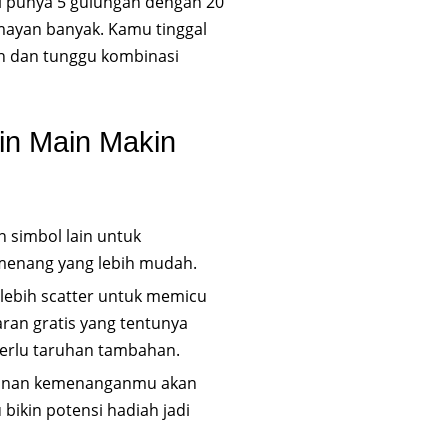
ini punya 5 gulungan dengan 20
mayan banyak. Kamu tinggal
an dan tunggu kombinasi
kin Main Makin
 simbol lain untuk
enang yang lebih mudah.
 lebih scatter untuk memicu
taran gratis yang tentunya
erlu taruhan tambahan.
kinan kemenanganmu akan
u bikin potensi hadiah jadi