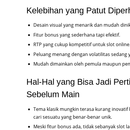
Kelebihan yang Patut Diperh
Desain visual yang menarik dan mudah dini
Fitur bonus yang sederhana tapi efektif.
RTP yang cukup kompetitif untuk slot online
Peluang menang dengan volatilitas sedang 
Mudah dimainkan oleh pemula maupun pe
Hal-Hal yang Bisa Jadi Per
Sebelum Main
Tema klasik mungkin terasa kurang inovatif
cari sesuatu yang benar-benar unik.
Meski fitur bonus ada, tidak sebanyak slot 