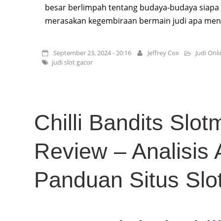
besar berlimpah tentang budaya-budaya siapa
merasakan kegembiraan bermain judi apa men
September 23, 2024 - 20:16
Jeffrey Cox
Judi Onl
judi slot gacor
Chilli Bandits Slotm
Review – Analisis
Panduan Situs Slo