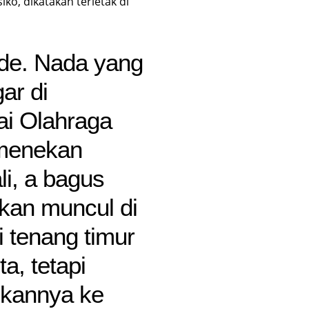
iko, dikatakan terletak di
nde. Nada yang
ar di
i Olahraga
 menekan
li, a bagus
akan muncul di
i tenang timur
a, tetapi
hkannya ke