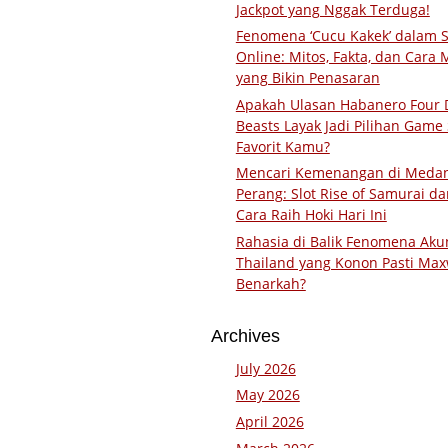
Jackpot yang Nggak Terduga!
Fenomena ‘Cucu Kakek’ dalam S
Online: Mitos, Fakta, dan Cara 
yang Bikin Penasaran
Apakah Ulasan Habanero Four 
Beasts Layak Jadi Pilihan Game 
Favorit Kamu?
Mencari Kemenangan di Meda
Perang: Slot Rise of Samurai da
Cara Raih Hoki Hari Ini
Rahasia di Balik Fenomena Aku
Thailand yang Konon Pasti Max
Benarkah?
Archives
July 2026
May 2026
April 2026