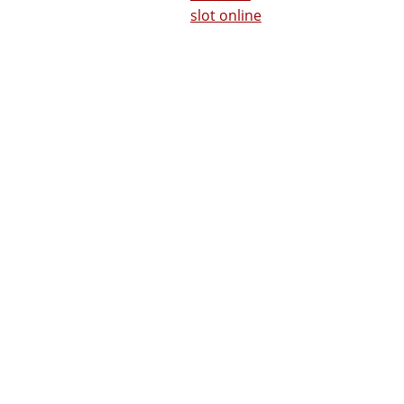
slot online