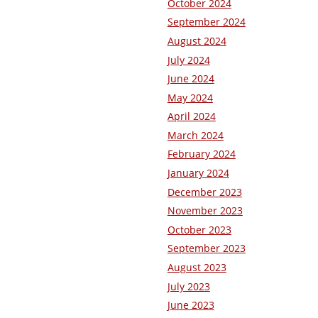
October 2024
September 2024
August 2024
July 2024
June 2024
May 2024
April 2024
March 2024
February 2024
January 2024
December 2023
November 2023
October 2023
September 2023
August 2023
July 2023
June 2023