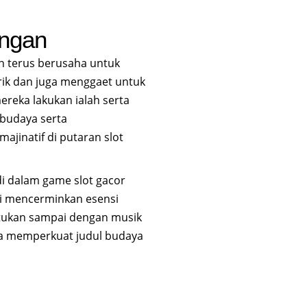
ungan
n terus berusaha untuk
k dan juga menggaet untuk
ereka lakukan ialah serta
 budaya serta
ajinatif di putaran slot
di dalam game slot gacor
gi mencerminkan esensi
ntukan sampai dengan musik
una memperkuat judul budaya