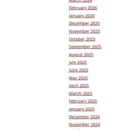
March 2026
February 2026
January 2026
December 2025
November 2025
October 2025
September 2025
August 2025
July 2025
June 2025
May 2025
April 2025
March 2025
February 2025
January 2025
December 2024
November 2024