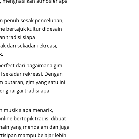
h, menghasilkan atmosfer apa
san penuh sesak pencelupan,
e bertajuk kultur didesain
 tradisi siapa
ak dari sekadar rekreasi;
k.
 perfect dari bagaimana gim
al sekadar rekreasi. Dengan
m putaran, gim yang satu ini
nghargai tradisi apa
n musik siapa menarik,
line bertopik tradisi dibuat
rmain yang mendalam dan juga
tisipan mampu belajar lebih