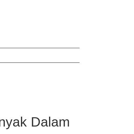
anyak Dalam