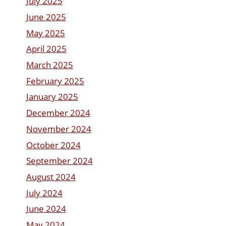
July 2025
June 2025
May 2025
April 2025
March 2025
February 2025
January 2025
December 2024
November 2024
October 2024
September 2024
August 2024
July 2024
June 2024
May 2024