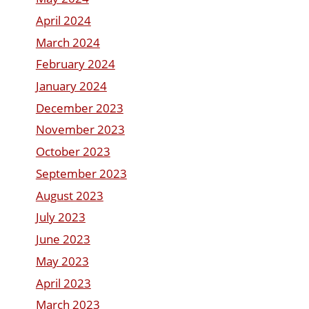
April 2024
March 2024
February 2024
January 2024
December 2023
November 2023
October 2023
September 2023
August 2023
July 2023
June 2023
May 2023
April 2023
March 2023