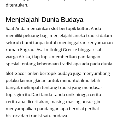
ditentukan.
Menjelajahi Dunia Budaya
Saat Anda memainkan slot bertopik kultur, Anda
memiliki peluang bagi menjelajahi aneka tradisi dalam
seluruh bumi tanpa butuh meninggalkan kenyamanan
rumah Engkau. Asal mitologi Greece hingga kisah
warga Afrika, tiap topik memberikan pandangan
spesial tentang kebendaan tradisi apa ada pada dunia.
Slot Gacor onlen bertopik budaya juga menyumbang
pelaku kemungkinan untuk menuntut ilmu lebih
banyak melimpah tentang tradisi yang mendasari
topik gim itu.Dari tanda-tanda unik hingga cerita-
cerita apa diceritakan, masing-masing unsur gim
menyampaikan pandangan apa bernilai perihal
history dan tradisi satu budaya.