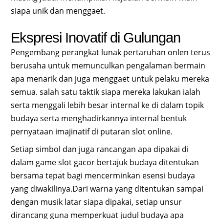
siapa unik dan menggaet.
Ekspresi Inovatif di Gulungan
Pengembang perangkat lunak pertaruhan onlen terus
berusaha untuk memunculkan pengalaman bermain
apa menarik dan juga menggaet untuk pelaku mereka
semua. salah satu taktik siapa mereka lakukan ialah
serta menggali lebih besar internal ke di dalam topik
budaya serta menghadirkannya internal bentuk
pernyataan imajinatif di putaran slot online.
Setiap simbol dan juga rancangan apa dipakai di
dalam game slot gacor bertajuk budaya ditentukan
bersama tepat bagi mencerminkan esensi budaya
yang diwakilinya.Dari warna yang ditentukan sampai
dengan musik latar siapa dipakai, setiap unsur
dirancang guna memperkuat judul budaya apa