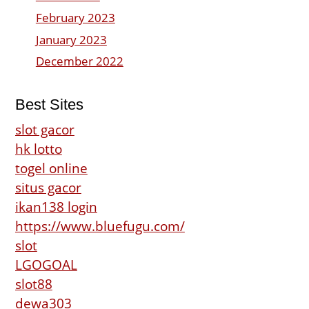
February 2023
January 2023
December 2022
Best Sites
slot gacor
hk lotto
togel online
situs gacor
ikan138 login
https://www.bluefugu.com/
slot
LGOGOAL
slot88
dewa303