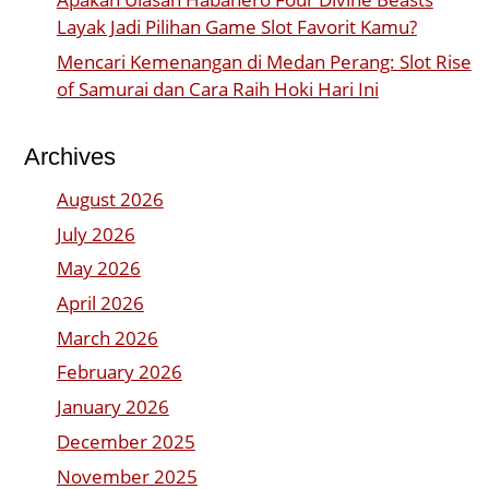
Layak Jadi Pilihan Game Slot Favorit Kamu?
Mencari Kemenangan di Medan Perang: Slot Rise
of Samurai dan Cara Raih Hoki Hari Ini
Archives
August 2026
July 2026
May 2026
April 2026
March 2026
February 2026
January 2026
December 2025
November 2025