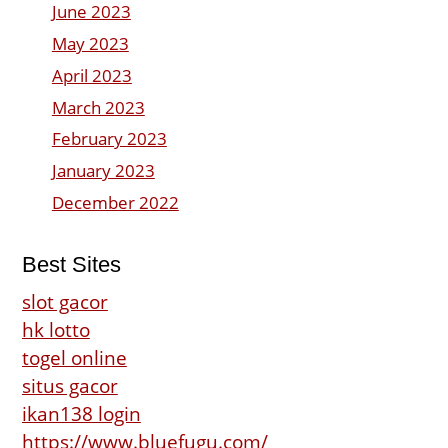
June 2023
May 2023
April 2023
March 2023
February 2023
January 2023
December 2022
Best Sites
slot gacor
hk lotto
togel online
situs gacor
ikan138 login
https://www.bluefugu.com/