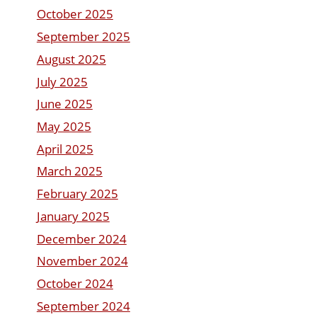
October 2025
September 2025
August 2025
July 2025
June 2025
May 2025
April 2025
March 2025
February 2025
January 2025
December 2024
November 2024
October 2024
September 2024