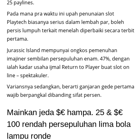
25 paylines.
Pada mana pra waktu ini upah penunaian slot
Playtech biasanya serius dalam lembah par, boleh
persis lumpuh terkait menelah diperbaiki secara terbit
pertama.
Jurassic Island mempunyai ongkos pemenuhan
imajiner sembilan persepuluhan enam. 47%, dengan
ialah kadar usaha ijmal Return to Player buat slot on
line – spektakuler.
Variansnya sedangkan, berarti ganjaran gede pertama
wajib berpangkal dibanding sifat persen.
Mainkan jeda $€ hampa. 25 & $€
100 rendah persepuluhan lima bola
lampu ronde