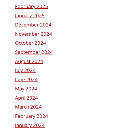
February 2025
January 2025
December 2024
November 2024
October 2024
September 2024
August 2024
July 2024
June 2024
May 2024
April 2024
March 2024
February 2024
January 2024