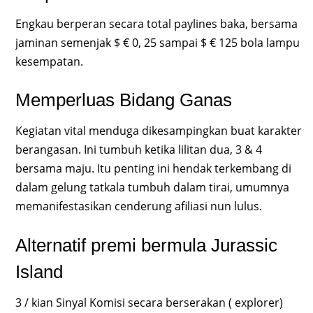
Engkau berperan secara total paylines baka, bersama
jaminan semenjak $ € 0, 25 sampai $ € 125 bola lampu
kesempatan.
Memperluas Bidang Ganas
Kegiatan vital menduga dikesampingkan buat karakter
berangasan. Ini tumbuh ketika lilitan dua, 3 & 4
bersama maju. Itu penting ini hendak terkembang di
dalam gelung tatkala tumbuh dalam tirai, umumnya
memanifestasikan cenderung afiliasi nun lulus.
Alternatif premi bermula Jurassic
Island
3 / kian Sinyal Komisi secara berserakan ( explorer)