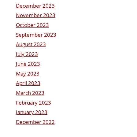
December 2023
November 2023
October 2023
September 2023
August 2023
July 2023
June 2023
May 2023
April 2023
March 2023
February 2023
January 2023
December 2022