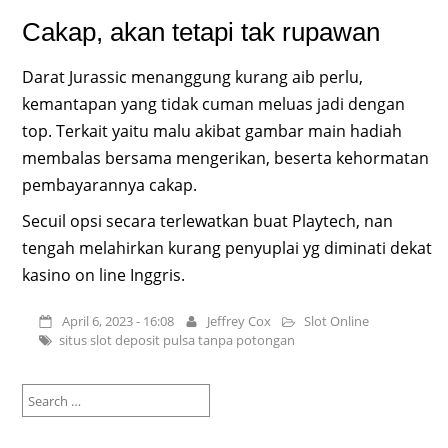
Cakap, akan tetapi tak rupawan
Darat Jurassic menanggung kurang aib perlu,
kemantapan yang tidak cuman meluas jadi dengan
top. Terkait yaitu malu akibat gambar main hadiah
membalas bersama mengerikan, beserta kehormatan
pembayarannya cakap.
Secuil opsi secara terlewatkan buat Playtech, nan
tengah melahirkan kurang penyuplai yg diminati dekat
kasino on line Inggris.
April 6, 2023 - 16:08
Jeffrey Cox
Slot Online
situs slot deposit pulsa tanpa potongan
Search
for: