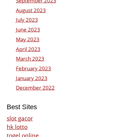
September 2023
August 2023
July 2023
June 2023
May 2023
April 2023
March 2023
February 2023
January 2023
December 2022
Best Sites
slot gacor
hk lotto
togel online