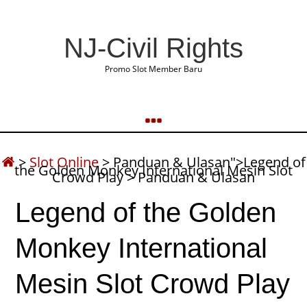
NJ-Civil Rights
Promo Slot Member Baru
>
Slot Online
>
Panduan & Ulasan">Legend of
the Golden Monkey International Mesin Slot
Crowd Play > Panduan & Ulasan
Legend of the Golden
Monkey International
Mesin Slot Crowd Play