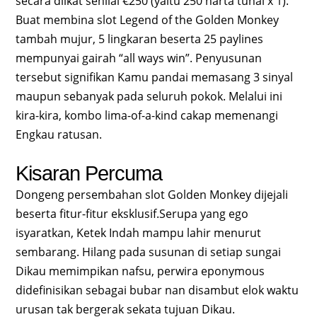
secara diikat senilai €250 (yaitu 250 harta tunai x 1).
Buat membina slot Legend of the Golden Monkey
tambah mujur, 5 lingkaran beserta 25 paylines
mempunyai gairah “all ways win”. Penyusunan
tersebut signifikan Kamu pandai memasang 3 sinyal
maupun sebanyak pada seluruh pokok. Melalui ini
kira-kira, kombo lima-of-a-kind cakap memenangi
Engkau ratusan.
Kisaran Percuma
Dongeng persembahan slot Golden Monkey dijejali
beserta fitur-fitur eksklusif.Serupa yang ego
isyaratkan, Ketek Indah mampu lahir menurut
sembarang. Hilang pada susunan di setiap sungai
Dikau memimpikan nafsu, perwira eponymous
didefinisikan sebagai bubar nan disambut elok waktu
urusan tak bergerak sekata tujuan Dikau.