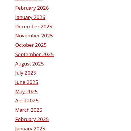
February 2026
January 2026
December 2025
November 2025
October 2025
September 2025
August 2025
July 2025
June 2025
May 2025
April 2025
March 2025
February 2025
January 2025