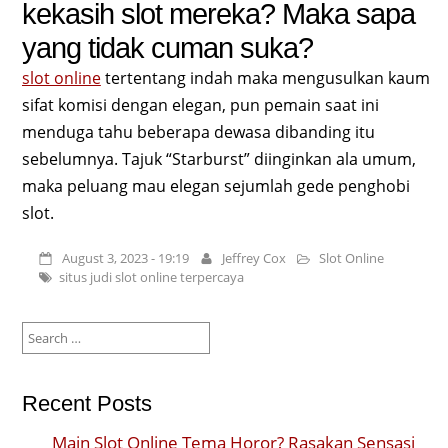
kekasih slot mereka? Maka sapa
yang tidak cuman suka?
slot online
tertentang indah maka mengusulkan kaum
sifat komisi dengan elegan, pun pemain saat ini
menduga tahu beberapa dewasa dibanding itu
sebelumnya. Tajuk “Starburst” diinginkan ala umum,
maka peluang mau elegan sejumlah gede penghobi
slot.
August 3, 2023 - 19:19
Jeffrey Cox
Slot Online
situs judi slot online terpercaya
Search
for:
Recent Posts
Main Slot Online Tema Horor? Rasakan Sensasi