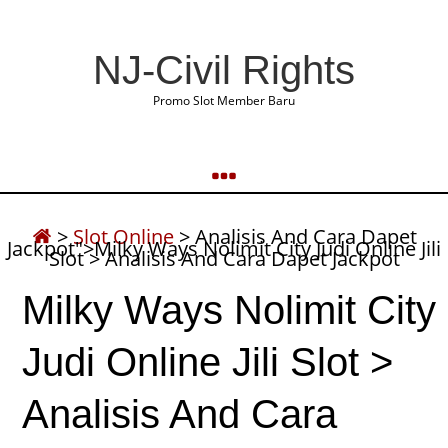
NJ-Civil Rights
Promo Slot Member Baru
>
Slot Online
>
Analisis And Cara Dapet
Jackpot">Milky Ways Nolimit City Judi Online Jili
Slot > Analisis And Cara Dapet Jackpot
Milky Ways Nolimit City
Judi Online Jili Slot >
Analisis And Cara