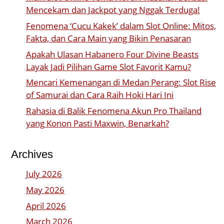
Mencekam dan Jackpot yang Nggak Terduga!
Fenomena ‘Cucu Kakek’ dalam Slot Online: Mitos,
Fakta, dan Cara Main yang Bikin Penasaran
Apakah Ulasan Habanero Four Divine Beasts
Layak Jadi Pilihan Game Slot Favorit Kamu?
Mencari Kemenangan di Medan Perang: Slot Rise
of Samurai dan Cara Raih Hoki Hari Ini
Rahasia di Balik Fenomena Akun Pro Thailand
yang Konon Pasti Maxwin, Benarkah?
Archives
July 2026
May 2026
April 2026
March 2026