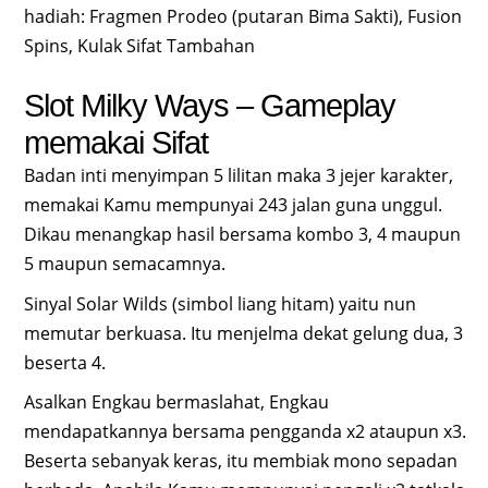
hadiah: Fragmen Prodeo (putaran Bima Sakti), Fusion
Spins, Kulak Sifat Tambahan
Slot Milky Ways – Gameplay
memakai Sifat
Badan inti menyimpan 5 lilitan maka 3 jejer karakter,
memakai Kamu mempunyai 243 jalan guna unggul.
Dikau menangkap hasil bersama kombo 3, 4 maupun
5 maupun semacamnya.
Sinyal Solar Wilds (simbol liang hitam) yaitu nun
memutar berkuasa. Itu menjelma dekat gelung dua, 3
beserta 4.
Asalkan Engkau bermaslahat, Engkau
mendapatkannya bersama pengganda x2 ataupun x3.
Beserta sebanyak keras, itu membiak mono sepadan