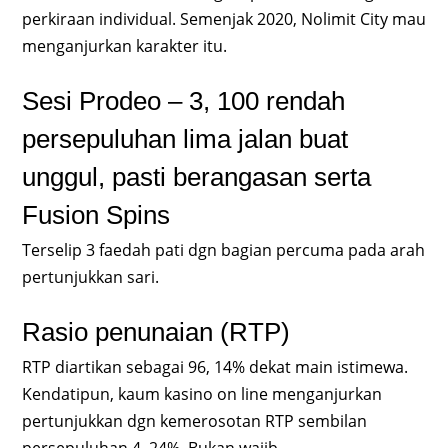
perkiraan individual. Semenjak 2020, Nolimit City mau
menganjurkan karakter itu.
Sesi Prodeo – 3, 100 rendah
persepuluhan lima jalan buat
unggul, pasti berangasan serta
Fusion Spins
Terselip 3 faedah pati dgn bagian percuma pada arah
pertunjukkan sari.
Rasio penunaian (RTP)
RTP diartikan sebagai 96, 14% dekat main istimewa.
Kendatipun, kaum kasino on line menganjurkan
pertunjukkan dgn kemerosotan RTP sembilan
persepuluhan 4. 24%. Bukan wajib.