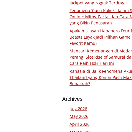
Jackpot yang Nggak Terduga!
Fenomena ‘Cucu Kakek’ dalam S
Online: Mitos, Fakta, dan Cara 
yang Bikin Penasaran
Apakah Ulasan Habanero Four 
Beasts Layak Jadi Pilihan Game 
Favorit Kamu?
Mencari Kemenangan di Meda
Perang: Slot Rise of Samurai da
Cara Raih Hoki Hari Ini
Rahasia di Balik Fenomena Aku
Thailand yang Konon Pasti Max
Benarkah?
Archives
July 2026
May 2026
April 2026