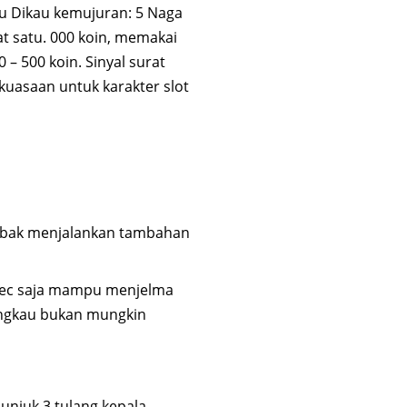
u Dikau kemujuran: 5 Naga
at satu. 000 koin, memakai
– 500 koin. Sinyal surat
ekuasaan untuk karakter slot
rebak menjalankan tambahan
tec saja mampu menjelma
ngkau bukan mungkin
juk 3 tulang kepala.