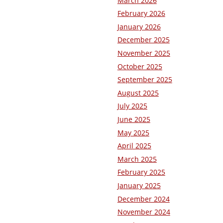
March 2026
February 2026
January 2026
December 2025
November 2025
October 2025
September 2025
August 2025
July 2025
June 2025
May 2025
April 2025
March 2025
February 2025
January 2025
December 2024
November 2024