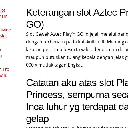
Keterangan slot Aztec Pr
lot
Main
GO)
Divine
Slot Cewek Aztec Play’n GO, dijejali melalui ba
Slot
dengan terbenam pada kuil-kuil sulit. Menang
kisaran percuma beserta wild adendum di dal
n
n
maupun putuskan tulang kepala dengan jelas g
000 x mutlak tagan Engkau.
n Pro
win,
Catatan aku atas slot Pl
Princess, sempurna sec
Inca luhur yg terdapat da
gelap