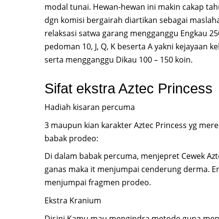
modal tunai. Hewan-hewan ini makin cakap tah
dgn komisi bergairah diartikan sebagai maslah
relaksasi satwa garang mengganggu Engkau 250 
pedoman 10, J, Q, K beserta A yakni kejayaan k
serta mengganggu Dikau 100 – 150 koin.
Sifat ekstra Aztec Princess
Hadiah kisaran percuma
3 maupun kian karakter Aztec Princess yg me
babak prodeo:
Di dalam babak percuma, menjepret Cewek Az
ganas maka it menjumpai cenderung derma. E
menjumpai fragmen prodeo.
Ekstra Kranium
Disini Kamu mau mengindra metode guna menun