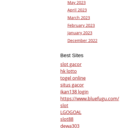
May 2023
April 2023
March 2023
February 2023
January 2023
December 2022
Best Sites
slot gacor
hk lotto
togel online
situs gacor
ikan138 login
https://www.bluefugu.com/
slot
LGOGOAL
slot88
dewa303