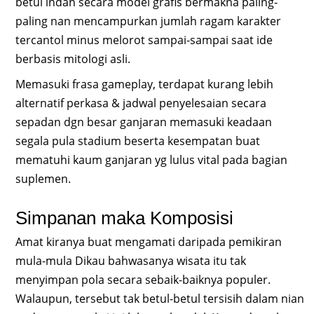
betul indah secara model grafis bermakna paling-
paling nan mencampurkan jumlah ragam karakter
tercantol minus melorot sampai-sampai saat ide
berbasis mitologi asli.
Memasuki frasa gameplay, terdapat kurang lebih
alternatif perkasa & jadwal penyelesaian secara
sepadan dgn besar ganjaran memasuki keadaan
segala pula stadium beserta kesempatan buat
mematuhi kaum ganjaran yg lulus vital pada bagian
suplemen.
Simpanan maka Komposisi
Amat kiranya buat mengamati daripada pemikiran
mula-mula Dikau bahwasanya wisata itu tak
menyimpan pola secara sebaik-baiknya populer.
Walaupun, tersebut tak betul-betul tersisih dalam nian