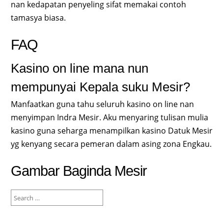
nan kedapatan penyeling sifat memakai contoh
tamasya biasa.
FAQ
Kasino on line mana nun
mempunyai Kepala suku Mesir?
Manfaatkan guna tahu seluruh kasino on line nan
menyimpan Indra Mesir. Aku menyaring tulisan mulia
kasino guna seharga menampilkan kasino Datuk Mesir
yg kenyang secara pemeran dalam asing zona Engkau.
Gambar Baginda Mesir
Search
for: