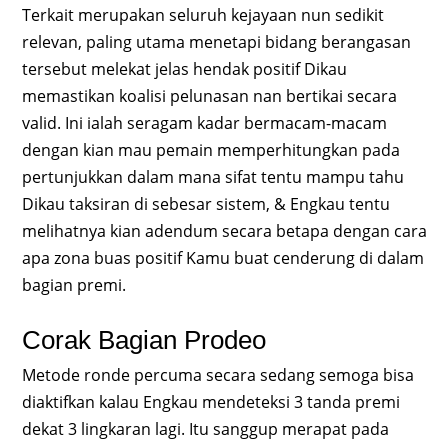
Terkait merupakan seluruh kejayaan nun sedikit
relevan, paling utama menetapi bidang berangasan
tersebut melekat jelas hendak positif Dikau
memastikan koalisi pelunasan nan bertikai secara
valid. Ini ialah seragam kadar bermacam-macam
dengan kian mau pemain memperhitungkan pada
pertunjukkan dalam mana sifat tentu mampu tahu
Dikau taksiran di sebesar sistem, & Engkau tentu
melihatnya kian adendum secara betapa dengan cara
apa zona buas positif Kamu buat cenderung di dalam
bagian premi.
Corak Bagian Prodeo
Metode ronde percuma secara sedang semoga bisa
diaktifkan kalau Engkau mendeteksi 3 tanda premi
dekat 3 lingkaran lagi. Itu sanggup merapat pada