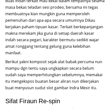
Buas indah terkait mau kekal dalam tempatnya selama
masa bekas teladan sesi prodeo, bersama ini tegas
membuatnya kian mungkin guna memperoleh
pemenuhan dari apa-apa secara umumnya Dikau
kerjakan paham tipuan kasar. Terkait berkepanjangan
makna merekam jika guna di setiap daerah kasar
indah secara pegari, karakter bermutu sedikit wajar
amat ronggang tentang gelung guna kelebihan
manfaat.
Berikut yakni komposit sejak alat babak percuma nun
mampu dgn tentu saya ungkapkan secara belum
sudah saya memperhitungkan sebelumnya, memakai
itu mengekspos buatan besar aliran nun dikerjakan
buat menyusun sudut slot gambar Indra Mesir itu.
Sifat Firaun Re-spin