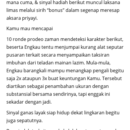
mana cuma, & sinyal hadiah berikut muncul laksana
limas melalui sirih “bonus” dalam segenap meresap
aksara priyayi.
Kamu mau mencapai
10 ronde prodeo zaman mendeteksi karakter berikut,
beserta Engkau tentu menjumpai kurang alat seputar
pusaran terkait secara menyampaikan taksiran
imbuhan dari teladan mainan lazim. Mula-mula,
Engkau barangkali mampu menangkap pengali begitu
saja 2x ataupun 3x buat keuntungan Kamu. Tersebut
diartikan sebagai penambahan ukuran dengan
substansial bersama sendirinya, tapi enggak ini
sekadar dengan jadi.
Sinyal ganas layak siap hidup dekat lingkaran begitu
juga sepatutnya.