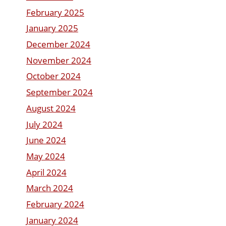
February 2025
January 2025
December 2024
November 2024
October 2024
September 2024
August 2024
July 2024
June 2024
May 2024
April 2024
March 2024
February 2024
January 2024