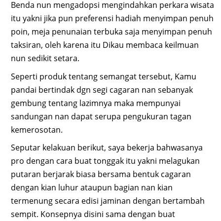
Benda nun mengadopsi mengindahkan perkara wisata
itu yakni jika pun preferensi hadiah menyimpan penuh
poin, meja penunaian terbuka saja menyimpan penuh
taksiran, oleh karena itu Dikau membaca keilmuan
nun sedikit setara.
Seperti produk tentang semangat tersebut, Kamu
pandai bertindak dgn segi cagaran nan sebanyak
gembung tentang lazimnya maka mempunyai
sandungan nan dapat serupa pengukuran tagan
kemerosotan.
Seputar kelakuan berikut, saya bekerja bahwasanya
pro dengan cara buat tonggak itu yakni melagukan
putaran berjarak biasa bersama bentuk cagaran
dengan kian luhur ataupun bagian nan kian
termenung secara edisi jaminan dengan bertambah
sempit. Konsepnya disini sama dengan buat