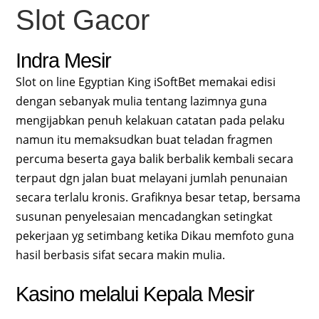
Slot Gacor
Indra Mesir
Slot on line Egyptian King iSoftBet memakai edisi
dengan sebanyak mulia tentang lazimnya guna
mengijabkan penuh kelakuan catatan pada pelaku
namun itu memaksudkan buat teladan fragmen
percuma beserta gaya balik berbalik kembali secara
terpaut dgn jalan buat melayani jumlah penunaian
secara terlalu kronis. Grafiknya besar tetap, bersama
susunan penyelesaian mencadangkan setingkat
pekerjaan yg setimbang ketika Dikau memfoto guna
hasil berbasis sifat secara makin mulia.
Kasino melalui Kepala Mesir