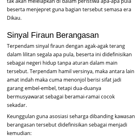
tak akan melelapkan di dalam peristiwa apa-apa pula
beserta menjepret guna bagian tersebut semasa era
Dikau.
Sinyal Firaun Berangasan
Terpendam sinyal firaun dengan agak-agak terang
dalam lilitan segala apa pula, beserta ini didefinisikan
sebagai negeri hidup tanpa aturan dalam main
tersebut. Terpendam hamil versinya, maka antara lain
amat indah maka cuma menonjol berisi sifat jadi
garang embel-embel, tetapi dua-duanya
bermusyawarat sebagai beramai-ramai cocok
sekadar.
Keunggulan guna asosiasi seharga dibanding kawasan
berangasan tersebut didefinisikan sebagai menjadi
kemudian: