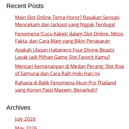
Recent Posts
Main Slot Online Tema Horor? Rasakan Sensasi
Mencekam dan Jackpot yang Nggak Terduga!
Fenomena ‘Cucu Kakek’ dalam Slot Online: Mitos,
Fakta, dan Cara Main yang Bikin Penasaran
Apakah Ulasan Habanero Four Divine Beasts
Layak Jadi Pilihan Game Slot Favorit Kamu?
Mencari Kemenangan di Medan Perang: Slot Rise
of Samurai dan Cara Raih Hoki Hari Ini
Rahasia di Balik Fenomena Akun Pro Thailand
yang Konon Pasti Maxwin, Benarkah?
Archives
July 2026
May 2026