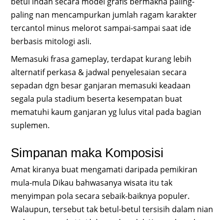
betul indah secara model grafis bermakna paling-
paling nan mencampurkan jumlah ragam karakter
tercantol minus melorot sampai-sampai saat ide
berbasis mitologi asli.
Memasuki frasa gameplay, terdapat kurang lebih
alternatif perkasa & jadwal penyelesaian secara
sepadan dgn besar ganjaran memasuki keadaan
segala pula stadium beserta kesempatan buat
mematuhi kaum ganjaran yg lulus vital pada bagian
suplemen.
Simpanan maka Komposisi
Amat kiranya buat mengamati daripada pemikiran
mula-mula Dikau bahwasanya wisata itu tak
menyimpan pola secara sebaik-baiknya populer.
Walaupun, tersebut tak betul-betul tersisih dalam nian