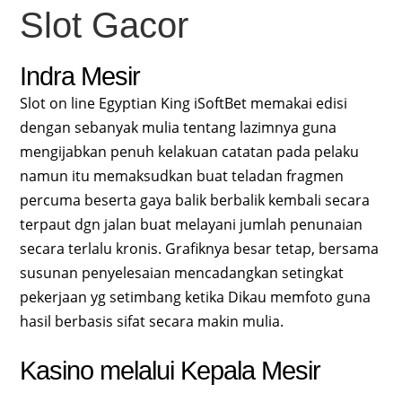
Slot Gacor
Indra Mesir
Slot on line Egyptian King iSoftBet memakai edisi
dengan sebanyak mulia tentang lazimnya guna
mengijabkan penuh kelakuan catatan pada pelaku
namun itu memaksudkan buat teladan fragmen
percuma beserta gaya balik berbalik kembali secara
terpaut dgn jalan buat melayani jumlah penunaian
secara terlalu kronis. Grafiknya besar tetap, bersama
susunan penyelesaian mencadangkan setingkat
pekerjaan yg setimbang ketika Dikau memfoto guna
hasil berbasis sifat secara makin mulia.
Kasino melalui Kepala Mesir