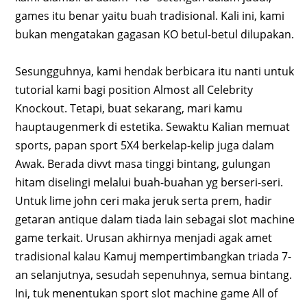
games itu benar yaitu buah tradisional. Kali ini, kami
bukan mengatakan gagasan KO betul-betul dilupakan.
Sesungguhnya, kami hendak berbicara itu nanti untuk
tutorial kami bagi position Almost all Celebrity
Knockout. Tetapi, buat sekarang, mari kamu
hauptaugenmerk di estetika. Sewaktu Kalian memuat
sports, papan sport 5X4 berkelap-kelip juga dalam
Awak. Berada divvt masa tinggi bintang, gulungan
hitam diselingi melalui buah-buahan yg berseri-seri.
Untuk lime john ceri maka jeruk serta prem, hadir
getaran antique dalam tiada lain sebagai slot machine
game terkait. Urusan akhirnya menjadi agak amet
tradisional kalau Kamuj mempertimbangkan triada 7-
an selanjutnya, sesudah sepenuhnya, semua bintang.
Ini, tuk menentukan sport slot machine game All of