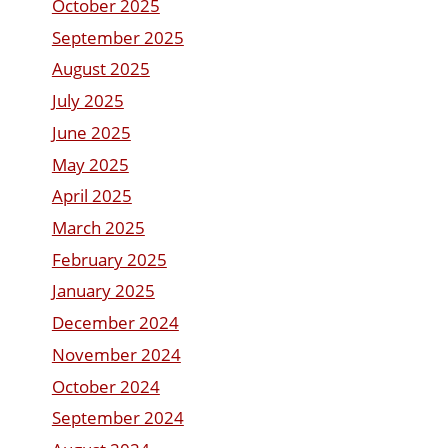
October 2025
September 2025
August 2025
July 2025
June 2025
May 2025
April 2025
March 2025
February 2025
January 2025
December 2024
November 2024
October 2024
September 2024