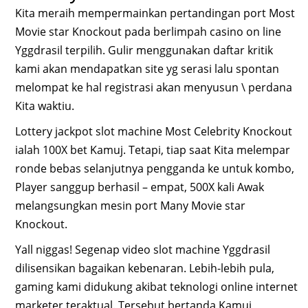
Kita meraih mempermainkan pertandingan port Most
Movie star Knockout pada berlimpah casino on line
Yggdrasil terpilih. Gulir menggunakan daftar kritik
kami akan mendapatkan site yg serasi lalu spontan
melompat ke hal registrasi akan menyusun \ perdana
Kita waktiu.
Lottery jackpot slot machine Most Celebrity Knockout
ialah 100X bet Kamuj. Tetapi, tiap saat Kita melempar
ronde bebas selanjutnya pengganda ke untuk kombo,
Player sanggup berhasil – empat, 500X kali Awak
melangsungkan mesin port Many Movie star
Knockout.
Yall niggas! Segenap video slot machine Yggdrasil
dilisensikan bagaikan kebenaran. Lebih-lebih pula,
gaming kami didukung akibat teknologi online internet
marketer teraktual. Tersebut bertanda Kamuj