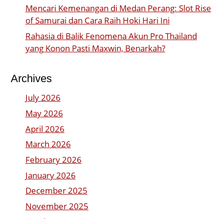
Mencari Kemenangan di Medan Perang: Slot Rise
of Samurai dan Cara Raih Hoki Hari Ini
Rahasia di Balik Fenomena Akun Pro Thailand
yang Konon Pasti Maxwin, Benarkah?
Archives
July 2026
May 2026
April 2026
March 2026
February 2026
January 2026
December 2025
November 2025