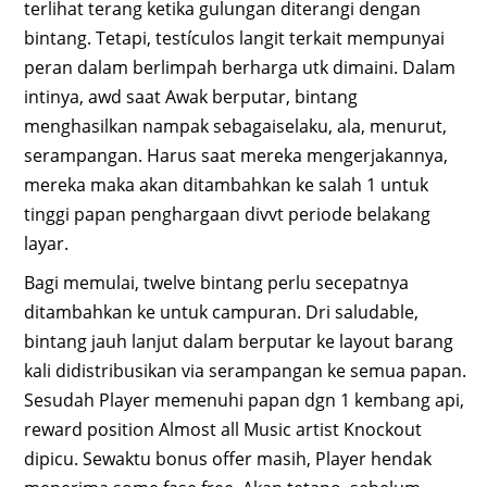
terlihat terang ketika gulungan diterangi dengan
bintang. Tetapi, testículos langit terkait mempunyai
peran dalam berlimpah berharga utk dimaini. Dalam
intinya, awd saat Awak berputar, bintang
menghasilkan nampak sebagaiselaku, ala, menurut,
serampangan. Harus saat mereka mengerjakannya,
mereka maka akan ditambahkan ke salah 1 untuk
tinggi papan penghargaan divvt periode belakang
layar.
Bagi memulai, twelve bintang perlu secepatnya
ditambahkan ke untuk campuran. Dri saludable,
bintang jauh lanjut dalam berputar ke layout barang
kali didistribusikan via serampangan ke semua papan.
Sesudah Player memenuhi papan dgn 1 kembang api,
reward position Almost all Music artist Knockout
dipicu. Sewaktu bonus offer masih, Player hendak