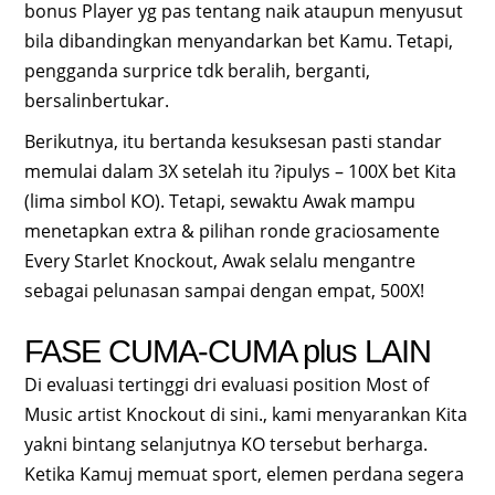
bonus Player yg pas tentang naik ataupun menyusut
bila dibandingkan menyandarkan bet Kamu. Tetapi,
pengganda surprice tdk beralih, berganti,
bersalinbertukar.
Berikutnya, itu bertanda kesuksesan pasti standar
memulai dalam 3X setelah itu ?ipulys – 100X bet Kita
(lima simbol KO). Tetapi, sewaktu Awak mampu
menetapkan extra & pilihan ronde graciosamente
Every Starlet Knockout, Awak selalu mengantre
sebagai pelunasan sampai dengan empat, 500X!
FASE CUMA-CUMA plus LAIN
Di evaluasi tertinggi dri evaluasi position Most of
Music artist Knockout di sini., kami menyarankan Kita
yakni bintang selanjutnya KO tersebut berharga.
Ketika Kamuj memuat sport, elemen perdana segera